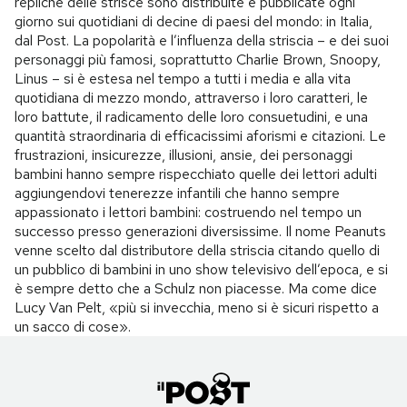
repliche delle strisce sono distribuite e pubblicate ogni
giorno sui quotidiani di decine di paesi del mondo: in Italia,
dal Post. La popolarità e l’influenza della striscia – e dei suoi
personaggi più famosi, soprattutto Charlie Brown, Snoopy,
Linus – si è estesa nel tempo a tutti i media e alla vita
quotidiana di mezzo mondo, attraverso i loro caratteri, le
loro battute, il radicamento delle loro consuetudini, e una
quantità straordinaria di efficacissimi aforismi e citazioni. Le
frustrazioni, insicurezze, illusioni, ansie, dei personaggi
bambini hanno sempre rispecchiato quelle dei lettori adulti
aggiungendovi tenerezze infantili che hanno sempre
appassionato i lettori bambini: costruendo nel tempo un
successo presso generazioni diversissime. Il nome Peanuts
venne scelto dal distributore della striscia citando quello di
un pubblico di bambini in uno show televisivo dell’epoca, e si
è sempre detto che a Schulz non piacesse. Ma come dice
Lucy Van Pelt, «più si invecchia, meno si è sicuri rispetto a
un sacco di cose».