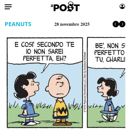
Auto
PEANUTS
28 novembre 2025
HOME
Italia
Moda
Mondo
Libri
Politica
Consumismi
Tecnologia
Storie/Idee
Internet
Ok Boomer!
Scienza
Media
Cultura
Europa
Economia
Altrecose
Sport
Mondiali calcio 2026