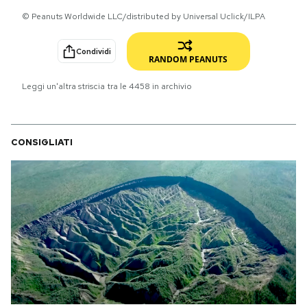
© Peanuts Worldwide LLC/distributed by Universal Uclick/ILPA
PODCAST
Condividi
RANDOM PEANUTS
NEWSLETTER
Leggi un'altra striscia tra le
4458
in archivio
I MIEI PREFERITI
CONSIGLIATI
SHOP
CALENDARIO
AREA PERSONALE
Area Personale
Newsletter