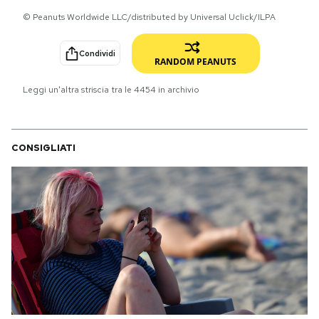
© Peanuts Worldwide LLC/distributed by Universal Uclick/ILPA
PODCAST
Condividi
RANDOM PEANUTS
NEWSLETTER
Leggi un'altra striscia tra le
4454
in archivio
I MIEI PREFERITI
CONSIGLIATI
SHOP
CALENDARIO
AREA PERSONALE
Area Personale
Newsletter