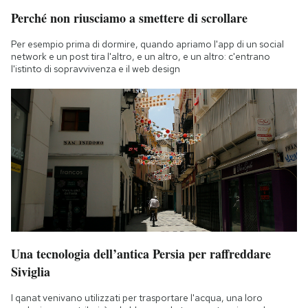
Notifiche mobile
Perché non riusciamo a smettere di scrollare
Regala il Post
Per esempio prima di dormire, quando apriamo l'app di un social
Hai bisogno di aiuto?
network e un post tira l'altro, e un altro, e un altro: c'entrano
Esci
l'istinto di sopravvivenza e il web design
Una tecnologia dell’antica Persia per raffreddare
Siviglia
I qanat venivano utilizzati per trasportare l'acqua, una loro