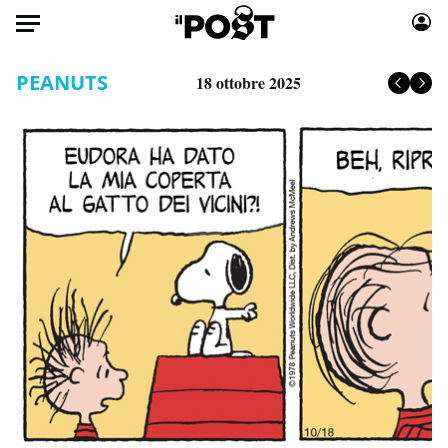
Auto
PEANUTS
18 ottobre 2025
HOME
Italia
Moda
Mondo
Libri
Politica
Consumismi
Tecnologia
Storie/Idee
Internet
Ok Boomer!
Scienza
Media
Cultura
Europa
Economia
Altrecose
Sport
Mondiali calcio 2026