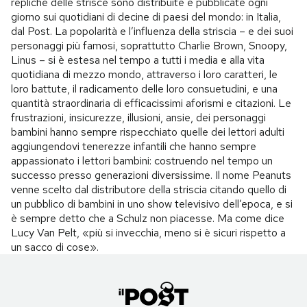
repliche delle strisce sono distribuite e pubblicate ogni
giorno sui quotidiani di decine di paesi del mondo: in Italia,
dal Post. La popolarità e l’influenza della striscia – e dei suoi
personaggi più famosi, soprattutto Charlie Brown, Snoopy,
Linus – si è estesa nel tempo a tutti i media e alla vita
quotidiana di mezzo mondo, attraverso i loro caratteri, le
loro battute, il radicamento delle loro consuetudini, e una
quantità straordinaria di efficacissimi aforismi e citazioni. Le
frustrazioni, insicurezze, illusioni, ansie, dei personaggi
bambini hanno sempre rispecchiato quelle dei lettori adulti
aggiungendovi tenerezze infantili che hanno sempre
appassionato i lettori bambini: costruendo nel tempo un
successo presso generazioni diversissime. Il nome Peanuts
venne scelto dal distributore della striscia citando quello di
un pubblico di bambini in uno show televisivo dell’epoca, e si
è sempre detto che a Schulz non piacesse. Ma come dice
Lucy Van Pelt, «più si invecchia, meno si è sicuri rispetto a
un sacco di cose».