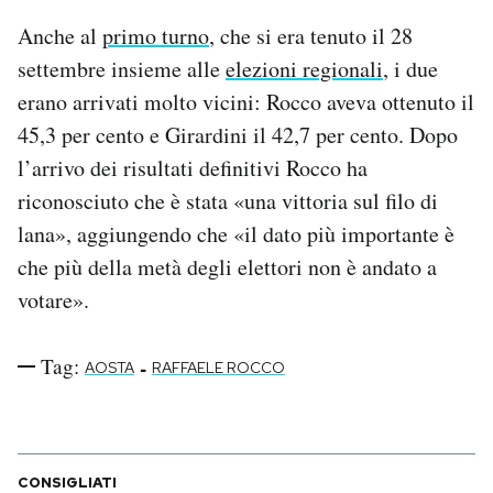
Notifiche mobile
Anche al
primo turno
, che si era tenuto il 28
Regala il Post
settembre insieme alle
elezioni regionali
, i due
Hai bisogno di aiuto?
erano arrivati molto vicini: Rocco aveva ottenuto il
Esci
45,3 per cento e Girardini il 42,7 per cento. Dopo
l’arrivo dei risultati definitivi Rocco ha
riconosciuto che è stata «una vittoria sul filo di
lana», aggiungendo che «il dato più importante è
che più della metà degli elettori non è andato a
votare».
Tag:
-
AOSTA
RAFFAELE ROCCO
CONSIGLIATI