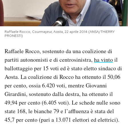
PODCAST
NEWSLETTER
Raffaele Rocco, Courmayeur, Aosta, 22 aprile 2014 (ANSA/THIERRY
PRONESTI)
I MIEI PREFERITI
Raffaele Rocco, sostenuto da una coalizione di
partiti autonomisti e di centrosinistra,
ha vinto
il
ballottaggio per 15 voti ed è stato eletto sindaco di
SHOP
Aosta. La coalizione di Rocco ha ottenuto il 50,06
per cento, ossia 6.420 voti, mentre Giovanni
CALENDARIO
Girardini, sostenuto dalla destra, ha ottenuto il
49,94 per cento (6.405 voti). Le schede nulle sono
AREA PERSONALE
state 168, le bianche 79 e l’affluenza è stata del
Area Personale
45,7 per cento (pari a 13.071 elettori ed elettrici).
Newsletter