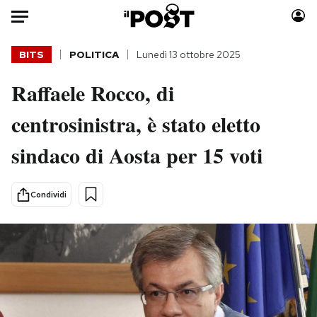
Auto
BITS
POLITICA
Lunedì 13 ottobre 2025
Raffaele Rocco, di
HOME
centrosinistra, è stato eletto
Italia
Moda
Mondo
Libri
sindaco di Aosta per 15 voti
Politica
Consumismi
Tecnologia
Storie/Idee
Condividi
Internet
Ok Boomer!
Scienza
Media
Cultura
Europa
Economia
Altrecose
Sport
Mondiali calcio 2026