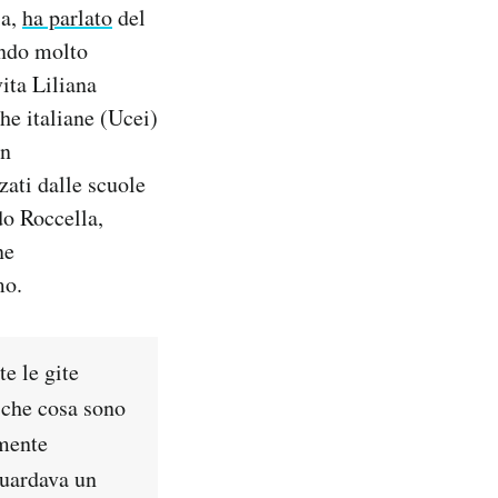
ia,
ha parlato
del
endo molto
vita Liliana
he italiane (Ucei)
on
ati dalle scuole
do Roccella,
ne
mo.
e le gite
 che cosa sono
amente
guardava un