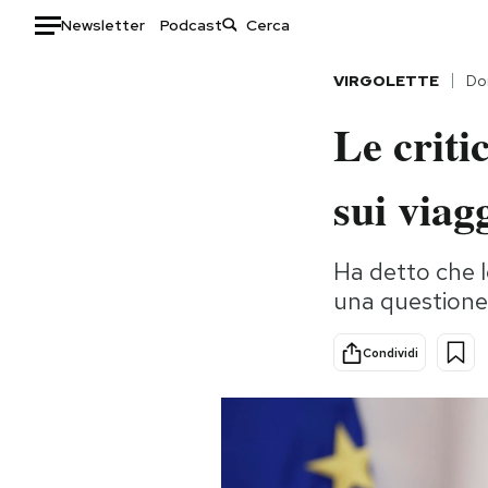
Newsletter
Podcast
Auto
VIRGOLETTE
Do
Le criti
HOME
Italia
Moda
sui viag
Mondo
Libri
Politica
Consumismi
Ha detto che l
Tecnologia
Storie/Idee
una questione
Internet
Ok Boomer!
Scienza
Media
Condividi
Cultura
Europa
Economia
Altrecose
Sport
Mondiali calcio 2026