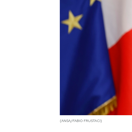
PODCAST
NEWSLETTER
I MIEI PREFERITI
SHOP
CALENDARIO
AREA PERSONALE
(ANSA/FABIO FRUSTACI)
Area Personale
Newsletter