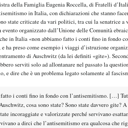
tra della Famiglia Eugenia Roccella, di Fratelli d’Ital
isemitismo in Italia, con dichiarazioni che stanno fac
no state criticate da vari politici, tra cui la senatrice a 
 evento organizzato dall’Unione delle Comunità ebraic
che in Italia «non abbiamo fatto i conti fino in fondo c
 e ha preso come esempio i viaggi d’istruzione organizz
ntramento di Auschwitz (da lei definiti «gite»). Secon
ebbero serviti solo ad allontanare nel passato la questio
o, e dire che è un problema legato solamente al fascis
tto i conti fino in fondo con l’antisemitismo. […] Tutt
 Auschwitz
, cosa sono state? Sono state davvero gite? A
state incoraggiate e valorizzate perché servivano esatt
vivano a dirci che l’antisemitismo era qualcosa che ri