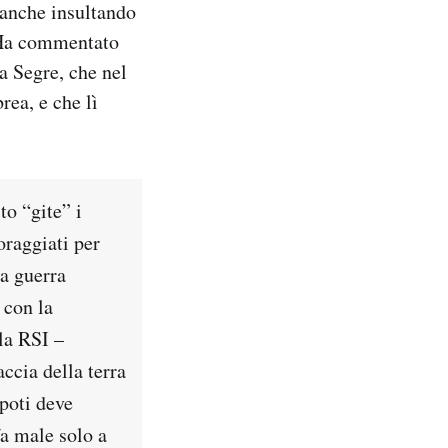
 anche insultando
. Ha commentato
a Segre, che nel
ea, e che lì
to “gite” i
oraggiati per
a guerra
 con la
lla RSI –
ccia della terra
ipoti deve
fa male solo a