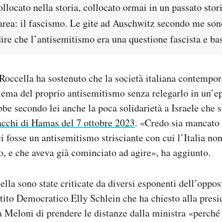
locato nella storia, collocato ormai in un passato stori
area: il fascismo
. Le gite ad Auschwitz secondo me son
ire che l’antisemitismo era una questione fascista e ba
Roccella ha sostenuto che la società italiana contempo
blema del proprio antisemitismo senza relegarlo in un’e
e secondo lei anche la poca solidarietà a Israele che so
acchi di Hamas del 7 ottobre 2023
. «Credo sia mancato 
i fosse un antisemitismo strisciante con cui l’Italia non
o
, e che aveva già cominciato ad agire», ha aggiunto.
lla sono state criticate da diversi esponenti dell’opposi
rtito Democratico Elly Schlein che ha chiesto alla presi
 Meloni di prendere le distanze dalla ministra «perché 