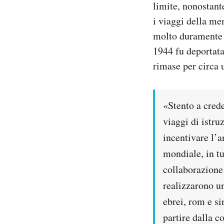
limite, nonostant
i viaggi della me
molto duramente l
1944 fu deportata
rimase per circa 
«Stento a crede
viaggi di istru
incentivare l’
mondiale, in tu
collaborazione 
realizzarono un
ebrei, rom e si
partire dalla c