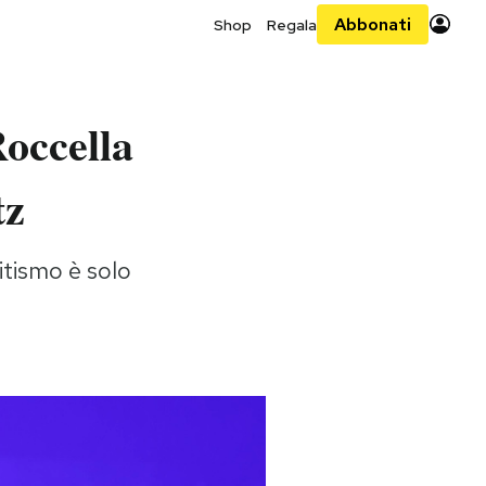
Abbonati
Shop
Regala
Roccella
tz
itismo è solo