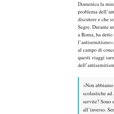
Domenica la minis
Notifiche mobile
problema dell’ant
Regala il Post
Hai bisogno di aiuto?
discutere e che so
Esci
Segre. Durante un
a Roma, ha detto 
l’antisemitismo»,
al campo di conce
questi viaggi sar
dell’antisemitism
«Non abbiamo fa
scolastiche ad
servite? Sono 
all’inverso.
Ser