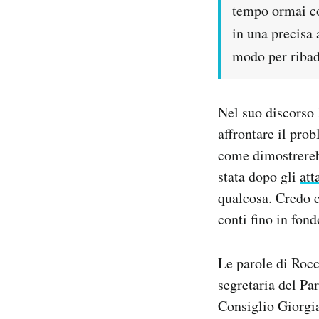
tempo ormai col
in una precisa 
modo per ribad
Nel suo discorso 
affrontare il pro
come dimostrerebb
stata dopo gli
att
qualcosa.
Credo c
conti fino in fond
Le parole di Rocce
segretaria del Pa
Consiglio Giorgia