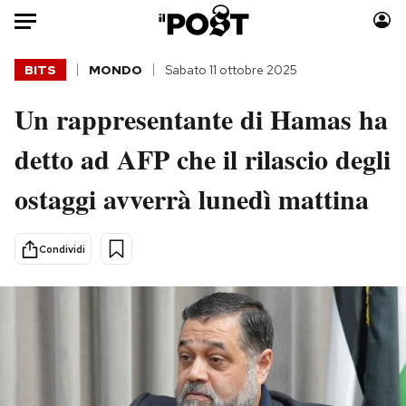
Auto
BITS
MONDO
Sabato 11 ottobre 2025
Un rappresentante di Hamas ha
HOME
detto ad AFP che il rilascio degli
Italia
Moda
Mondo
Libri
ostaggi avverrà lunedì mattina
Politica
Consumismi
Tecnologia
Storie/Idee
Condividi
Internet
Ok Boomer!
Scienza
Media
Cultura
Europa
Economia
Altrecose
Sport
Mondiali calcio 2026