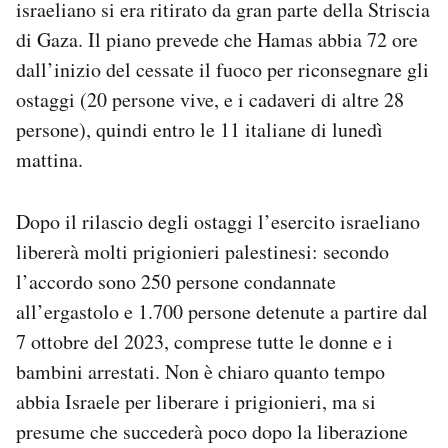
israeliano si era ritirato da gran parte della Striscia
Notifiche mobile
di Gaza. Il piano prevede che Hamas abbia 72 ore
Regala il Post
dall’inizio del cessate il fuoco per riconsegnare gli
Hai bisogno di aiuto?
Esci
ostaggi (20 persone vive, e i cadaveri di altre 28
persone), quindi entro le 11 italiane di lunedì
mattina.
Dopo il rilascio degli ostaggi l’esercito israeliano
libererà molti prigionieri palestinesi: secondo
l’accordo sono 250 persone condannate
all’ergastolo e 1.700 persone detenute a partire dal
7 ottobre del 2023, comprese tutte le donne e i
bambini arrestati. Non è chiaro quanto tempo
abbia Israele per liberare i prigionieri, ma si
presume che succederà poco dopo la liberazione