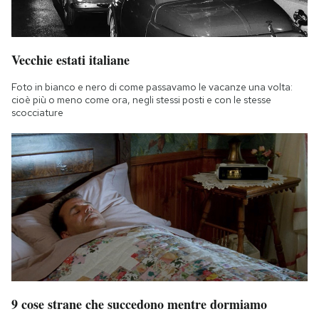
Vecchie estati italiane
Foto in bianco e nero di come passavamo le vacanze una volta:
cioè più o meno come ora, negli stessi posti e con le stesse
scocciature
9 cose strane che succedono mentre dormiamo