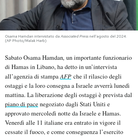
PODCAST
NEWSLETTER
Osama Hamdan intervistato da
Associated Press
nell'agosto del 2024.
(AP Photo/Malak Harb)
I MIEI PREFERITI
Sabato Osama Hamdan
,
un importante funzionario
di Hamas in Libano, ha detto in un’intervista
SHOP
all’agenzia di stampa
AFP
che il rilascio degli
ostaggi e la loro consegna a Israele avverrà lunedì
mattina. La liberazione degli ostaggi è prevista dal
CALENDARIO
piano di pace
negoziato dagli Stati Uniti e
approvato mercoledì notte da Israele e Hamas.
AREA PERSONALE
Venerdì alle 11 italiane era entrato in vigore il
Area Personale
cessate il fuoco, e come conseguenza l’esercito
Newsletter