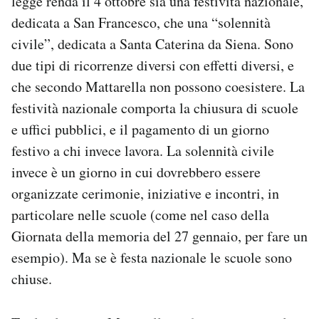
legge renda il 4 ottobre sia una festività nazionale,
Notifiche mobile
dedicata a San Francesco, che una “solennità
Regala il Post
civile”, dedicata a Santa Caterina da Siena. Sono
Hai bisogno di aiuto?
due tipi di ricorrenze diversi con effetti diversi, e
Esci
che secondo Mattarella non possono coesistere. La
festività nazionale comporta la chiusura di scuole
e uffici pubblici, e il pagamento di un giorno
festivo a chi invece lavora. La solennità civile
invece è un giorno in cui dovrebbero essere
organizzate cerimonie, iniziative e incontri, in
particolare nelle scuole (come nel caso della
Giornata della memoria del 27 gennaio, per fare un
esempio). Ma se è festa nazionale le scuole sono
chiuse.