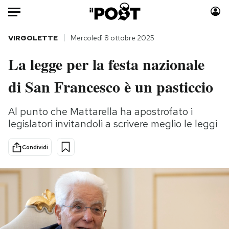
Auto
VIRGOLETTE
Mercoledì 8 ottobre 2025
La legge per la festa nazionale
HOME
di San Francesco è un pasticcio
Italia
Moda
Mondo
Libri
Al punto che Mattarella ha apostrofato i
Politica
Consumismi
legislatori invitandoli a scrivere meglio le leggi
Tecnologia
Storie/Idee
Internet
Ok Boomer!
Condividi
Scienza
Media
Cultura
Europa
Economia
Altrecose
Sport
Mondiali calcio 2026