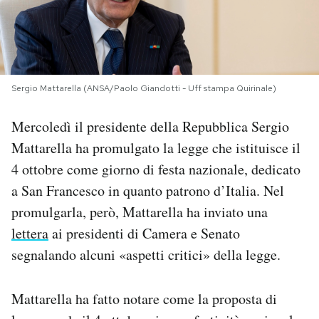
PODCAST
NEWSLETTER
Sergio Mattarella (ANSA/Paolo Giandotti - Uff stampa Quirinale)
I MIEI PREFERITI
Mercoledì il presidente della Repubblica Sergio
Mattarella ha promulgato la legge che istituisce il
4 ottobre come giorno di festa nazionale, dedicato
SHOP
a San Francesco in quanto patrono d’Italia. Nel
promulgarla, però, Mattarella ha inviato una
CALENDARIO
lettera
ai presidenti di Camera e Senato
segnalando alcuni «aspetti critici» della legge.
AREA PERSONALE
Area Personale
Mattarella ha fatto notare come la proposta di
Newsletter