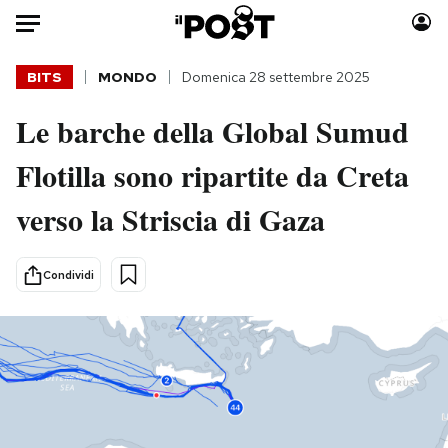
Auto
BITS
MONDO
Domenica 28 settembre 2025
Le barche della Global Sumud
HOME
Flotilla sono ripartite da Creta
Italia
Moda
Mondo
Libri
verso la Striscia di Gaza
Politica
Consumismi
Tecnologia
Storie/Idee
Condividi
Internet
Ok Boomer!
Scienza
Media
Cultura
Europa
Economia
Altrecose
Sport
Mondiali calcio 2026