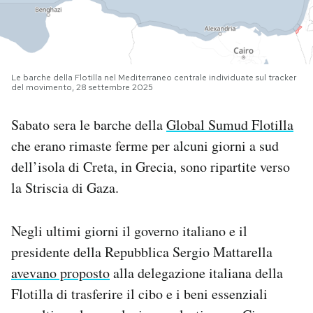
PODCAST
NEWSLETTER
Le barche della Flotilla nel Mediterraneo centrale individuate sul tracker
del movimento, 28 settembre 2025
I MIEI PREFERITI
Sabato sera le barche della
Global Sumud Flotilla
che erano rimaste ferme per alcuni giorni a sud
dell’isola di Creta, in Grecia, sono ripartite verso
SHOP
la Striscia di Gaza.
CALENDARIO
Negli ultimi giorni il governo italiano e il
presidente della Repubblica Sergio Mattarella
AREA PERSONALE
avevano proposto
alla delegazione italiana della
Area Personale
Flotilla di trasferire il cibo e i beni essenziali
Newsletter