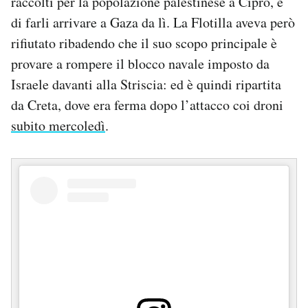
raccolti per la popolazione palestinese a Cipro, e
Notifiche mobile
di farli arrivare a Gaza da lì. La Flotilla aveva però
Regala il Post
rifiutato ribadendo che il suo scopo principale è
Hai bisogno di aiuto?
provare a rompere il blocco navale imposto da
Esci
Israele davanti alla Striscia: ed è quindi ripartita
da Creta, dove era ferma dopo l’attacco coi droni
subito mercoledì
.