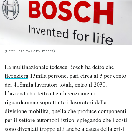
PODCAST
NEWSLETTER
I MIEI PREFERITI
(Peter Dazeley/Getty Images)
La multinazionale tedesca Bosch ha detto che
SHOP
licenzierà
13mila persone, pari circa al 3 per cento
dei 418mila lavoratori totali, entro il 2030.
CALENDARIO
L’azienda ha detto che i licenziamenti
riguarderanno soprattutto i lavoratori della
AREA PERSONALE
divisione mobilità, quella che produce componenti
per il settore automobilistico, spiegando che i costi
Area Personale
sono diventati troppo alti anche a causa della crisi
Newsletter