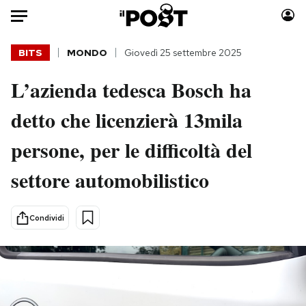
Auto
BITS
MONDO
Giovedì 25 settembre 2025
L’azienda tedesca Bosch ha
HOME
detto che licenzierà 13mila
Italia
Moda
Mondo
Libri
persone, per le difficoltà del
Politica
Consumismi
settore automobilistico
Tecnologia
Storie/Idee
Internet
Ok Boomer!
Scienza
Media
Condividi
Cultura
Europa
Economia
Altrecose
Sport
Mondiali calcio 2026