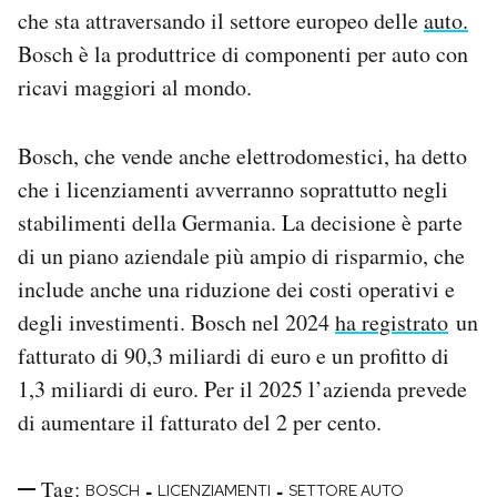
che sta attraversando il settore europeo delle
auto.
Notifiche mobile
Regala il Post
Bosch è la produttrice di componenti per auto con
Hai bisogno di aiuto?
ricavi maggiori al mondo.
Esci
Bosch, che vende anche elettrodomestici, ha detto
che i licenziamenti avverranno soprattutto negli
stabilimenti della Germania. La decisione è parte
di un piano aziendale più ampio di risparmio, che
include anche una riduzione dei costi operativi e
degli investimenti. Bosch nel 2024
ha registrato
un
fatturato di 90,3 miliardi di euro e un profitto di
1,3 miliardi di euro. Per il 2025 l’azienda prevede
di aumentare il fatturato del 2 per cento.
Tag:
-
-
BOSCH
LICENZIAMENTI
SETTORE AUTO