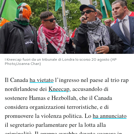
PODCAST
NEWSLETTER
I MIEI PREFERITI
I Kneecap fuori da un tribunale di Londra lo scorso 20 agosto (AP
Photo/Joanna Chan)
SHOP
Il Canada
ha vietato
l’ingresso nel paese al trio rap
nordirlandese dei
Kneecap
, accusandolo di
CALENDARIO
sostenere Hamas e Hezbollah, che il Canada
considera organizzazioni terroristiche, e di
AREA PERSONALE
promuovere la violenza politica. Lo
ha annunciato
Area Personale
il segretario parlamentare per la lotta alla
Newsletter
criminalità. Il gruppo avrebbe dovuto suonare in