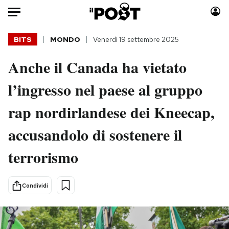
Auto
BITS
MONDO
Venerdì 19 settembre 2025
Anche il Canada ha vietato
HOME
l’ingresso nel paese al gruppo
Italia
Moda
Mondo
Libri
rap nordirlandese dei Kneecap,
Politica
Consumismi
accusandolo di sostenere il
Tecnologia
Storie/Idee
Internet
Ok Boomer!
terrorismo
Scienza
Media
Cultura
Europa
Condividi
Economia
Altrecose
Sport
Mondiali calcio 2026