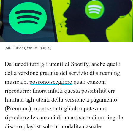
PODCAST
NEWSLETTER
(studioEAST/Getty Images)
I MIEI PREFERITI
Da lunedì tutti gli utenti di Spotify, anche quelli
SHOP
della versione gratuita del servizio di streaming
musicale,
possono scegliere
quali canzoni
riprodurre: finora infatti questa possibilità era
CALENDARIO
limitata agli utenti della versione a pagamento
(Premium), mentre tutti gli altri potevano
AREA PERSONALE
riprodurre le canzoni di un artista o di un singolo
Area Personale
disco o playlist solo in modalità casuale.
Newsletter