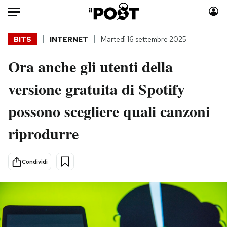
Auto
BITS
INTERNET
Martedì 16 settembre 2025
Ora anche gli utenti della
HOME
versione gratuita di Spotify
Italia
Moda
Mondo
Libri
possono scegliere quali canzoni
Politica
Consumismi
riprodurre
Tecnologia
Storie/Idee
Internet
Ok Boomer!
Scienza
Media
Condividi
Cultura
Europa
Economia
Altrecose
Sport
Mondiali calcio 2026