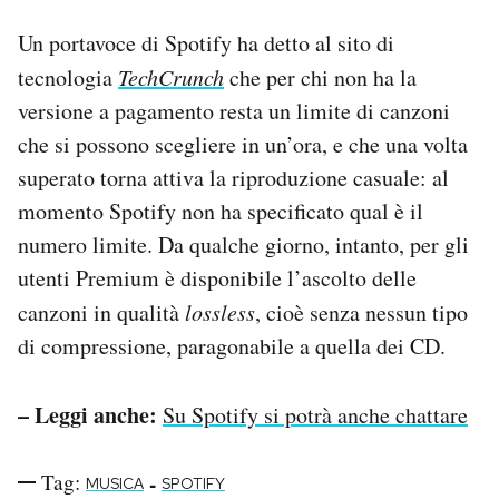
Notifiche mobile
Un portavoce di Spotify ha detto al sito di
Regala il Post
tecnologia
TechCrunch
che per chi non ha la
Hai bisogno di aiuto?
Esci
versione a pagamento resta un limite di canzoni
che si possono scegliere in un’ora, e che una volta
superato torna attiva la riproduzione casuale: al
momento Spotify non ha specificato qual è il
numero limite. Da qualche giorno, intanto, per gli
utenti Premium è disponibile l’ascolto delle
canzoni in qualità
lossless
, cioè senza nessun tipo
di compressione, paragonabile a quella dei CD.
– Leggi anche:
Su Spotify si potrà anche chattare
Tag:
-
MUSICA
SPOTIFY