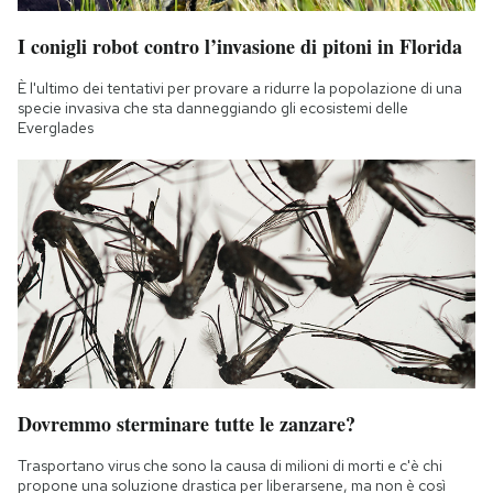
Notifiche mobile
I conigli robot contro l’invasione di pitoni in Florida
Regala il Post
Hai bisogno di aiuto?
È l'ultimo dei tentativi per provare a ridurre la popolazione di una
Esci
specie invasiva che sta danneggiando gli ecosistemi delle
Everglades
Dovremmo sterminare tutte le zanzare?
Trasportano virus che sono la causa di milioni di morti e c'è chi
propone una soluzione drastica per liberarsene, ma non è così