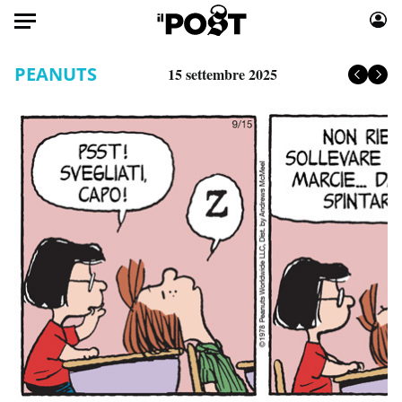
Auto
PEANUTS
15 settembre 2025
HOME
Italia
Moda
Mondo
Libri
Politica
Consumismi
Tecnologia
Storie/Idee
Internet
Ok Boomer!
Scienza
Media
Cultura
Europa
Economia
Altrecose
Sport
Mondiali calcio 2026