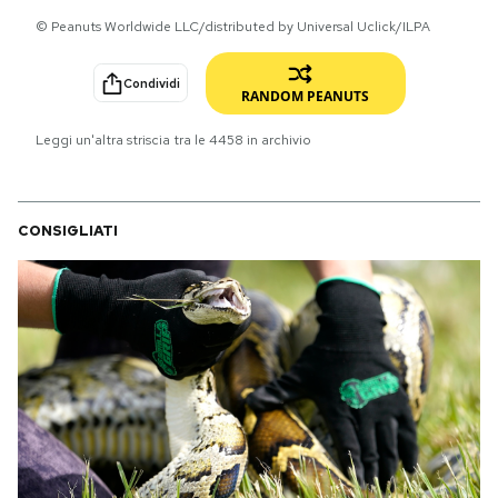
© Peanuts Worldwide LLC/distributed by Universal Uclick/ILPA
PODCAST
Condividi
RANDOM PEANUTS
NEWSLETTER
Leggi un'altra striscia tra le
4458
in archivio
I MIEI PREFERITI
CONSIGLIATI
SHOP
CALENDARIO
AREA PERSONALE
Area Personale
Newsletter