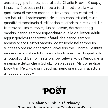
personaggi più famosi, soprattutto Charlie Brown, Snoopy,
Linus – si è estesa nel tempo a tutti i media e alla vita
quotidiana di mezzo mondo, attraverso i loro caratteri, le
loro battute, il radicamento delle loro consuetudini, e una
quantità straordinaria di efficacissimi aforismi e citazioni. Le
frustrazioni, insicurezze, illusioni, ansie, dei personaggi
bambini hanno sempre rispecchiato quelle dei lettori adulti
aggiungendovi tenerezze infantili che hanno sempre
appassionato i lettori bambini: costruendo nel tempo un
successo presso generazioni diversissime. Il nome Peanuts
venne scelto dal distributore della striscia citando quello di
un pubblico di bambini in uno show televisivo dell’epoca, e si
è sempre detto che a Schulz non piacesse. Ma come dice
Lucy Van Pelt, «più si invecchia, meno si è sicuri rispetto a
un sacco di cose».
Chi siamo
Pubblicità
Privacy
Gestisci le preferenze
Condizioni d'uso