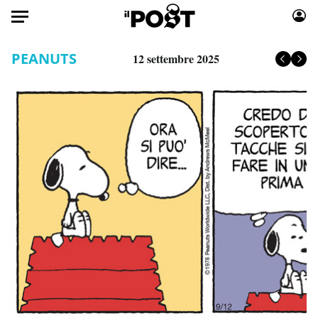
Auto
PEANUTS
12 settembre 2025
HOME
Italia
Moda
Mondo
Libri
Politica
Consumismi
Tecnologia
Storie/Idee
Internet
Ok Boomer!
Scienza
Media
Cultura
Europa
Economia
Altrecose
Sport
Mondiali calcio 2026