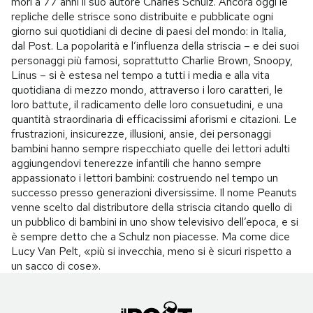
morì a 77 anni il suo autore Charles Schulz. Ancora oggi le
repliche delle strisce sono distribuite e pubblicate ogni
giorno sui quotidiani di decine di paesi del mondo: in Italia,
dal Post. La popolarità e l’influenza della striscia – e dei suoi
personaggi più famosi, soprattutto Charlie Brown, Snoopy,
Linus – si è estesa nel tempo a tutti i media e alla vita
quotidiana di mezzo mondo, attraverso i loro caratteri, le
loro battute, il radicamento delle loro consuetudini, e una
quantità straordinaria di efficacissimi aforismi e citazioni. Le
frustrazioni, insicurezze, illusioni, ansie, dei personaggi
bambini hanno sempre rispecchiato quelle dei lettori adulti
aggiungendovi tenerezze infantili che hanno sempre
appassionato i lettori bambini: costruendo nel tempo un
successo presso generazioni diversissime. Il nome Peanuts
venne scelto dal distributore della striscia citando quello di
un pubblico di bambini in uno show televisivo dell’epoca, e si
è sempre detto che a Schulz non piacesse. Ma come dice
Lucy Van Pelt, «più si invecchia, meno si è sicuri rispetto a
un sacco di cose».