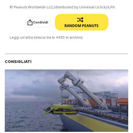
© Peanuts Worldwide LLC/distributed by Universal Uclick/ILPA
PODCAST
Condividi
RANDOM PEANUTS
NEWSLETTER
Leggi un'altra striscia tra le
4455
in archivio
I MIEI PREFERITI
CONSIGLIATI
SHOP
CALENDARIO
AREA PERSONALE
Area Personale
Newsletter