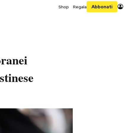
Abbonati
Shop
Regala
oranei
stinese