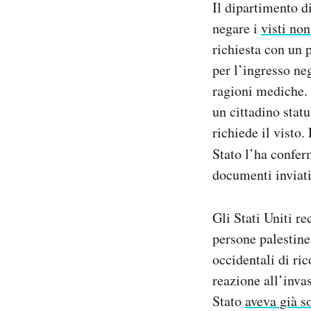
Il dipartimento d
Notifiche mobile
negare i
visti no
Regala il Post
richiesta con un 
Hai bisogno di aiuto?
Esci
per l’ingresso neg
ragioni mediche.
un cittadino statu
richiede il visto.
Stato l’ha confer
documenti inviati
Gli Stati Uniti r
persone palestine
occidentali di ri
reazione all’invas
Stato
aveva già s