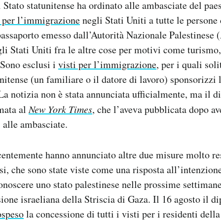
i Stato statunitense ha ordinato alle ambasciate del paes
n per l’immigrazione
negli Stati Uniti a tutte le persone
passaporto emesso dall’Autorità Nazionale Palestinese 
li Stati Uniti fra le altre cose per motivi come turismo,
 Sono esclusi i
visti per l’immigrazione
, per i quali so
nitense (un familiare o il datore di lavoro) sponsorizzi
 La notizia non è stata annunciata ufficialmente, ma il d
mata al
New York Times
, che l’aveva pubblicata dopo ave
 alle ambasciate.
ecentemente hanno annunciato altre due misure molto rest
si, che sono state viste come una risposta all’intenzione
conoscere uno stato palestinese nelle prossime settimane
ione israeliana della Striscia di Gaza. Il 16 agosto il d
ospeso
la concessione di tutti i visti per i residenti dell