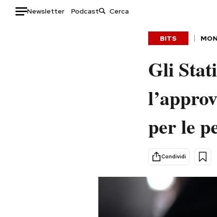
Newsletter
Podcast
Auto
BITS
MO
HOME
Gli Stat
Italia
Moda
l’approv
Mondo
Libri
Politica
Consumismi
per le p
Tecnologia
Storie/Idee
Internet
Ok Boomer!
Scienza
Media
Condividi
Cultura
Europa
Economia
Altrecose
Sport
Mondiali calcio 2026