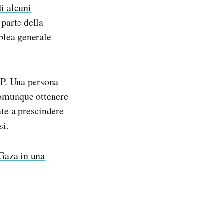
di alcuni
parte della
blea generale
NP. Una persona
 comunque ottenere
ate a prescindere
si.
 Gaza in una