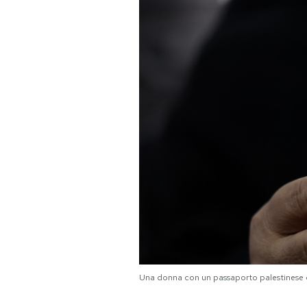
PODCAST
NEWSLETTER
I MIEI PREFERITI
SHOP
CALENDARIO
AREA PERSONALE
Una donna con un passaporto palestinese c
Area Personale
Newsletter