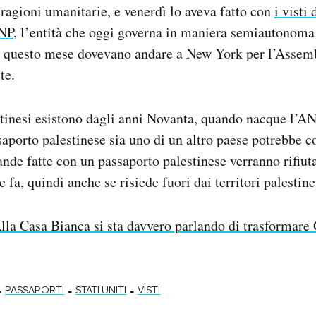
r ragioni umanitarie, e venerdì lo aveva fatto con
i visti 
ANP
, l’entità che oggi governa in maniera semiautonoma 
e questo mese dovevano andare a New York per l’Assem
te.
stinesi esistono dagli anni Novanta, quando nacque l’A
saporto palestinese sia uno di un altro paese potrebbe
nde fatte con un passaporto palestinese verranno rifiut
e fa, quindi anche se risiede fuori dai territori palestine
lla Casa Bianca si sta davvero parlando di trasformare
-
-
-
PASSAPORTI
STATI UNITI
VISTI