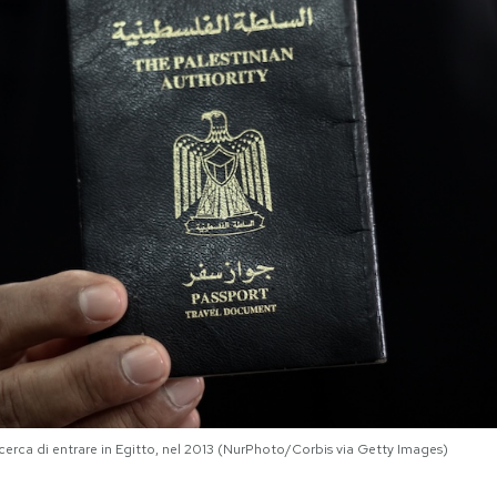
erca di entrare in Egitto, nel 2013 (NurPhoto/Corbis via Getty Images)