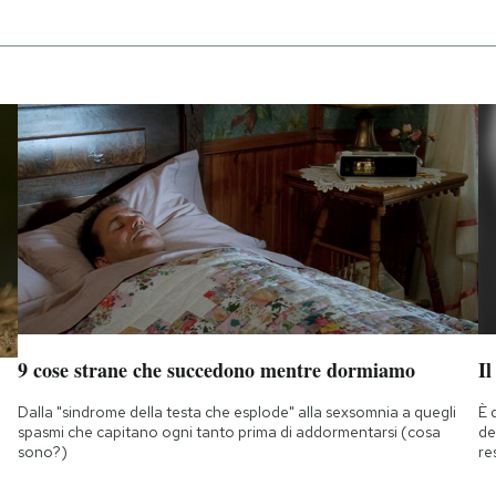
9 cose strane che succedono mentre dormiamo
Il
Dalla "sindrome della testa che esplode" alla sexsomnia a quegli
È 
spasmi che capitano ogni tanto prima di addormentarsi (cosa
de
sono?)
re