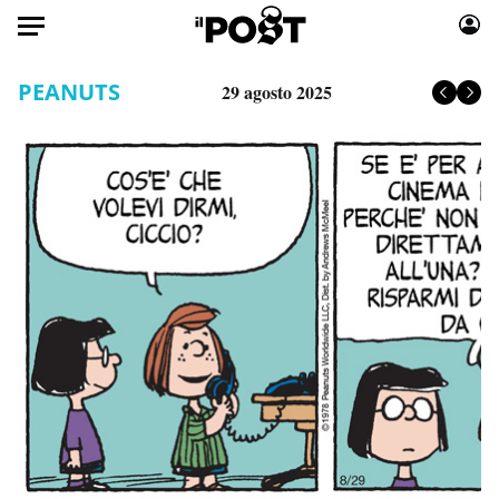
Auto
PEANUTS
29 agosto 2025
HOME
Italia
Moda
Mondo
Libri
Politica
Consumismi
Tecnologia
Storie/Idee
Internet
Ok Boomer!
Scienza
Media
Cultura
Europa
Economia
Altrecose
Sport
Mondiali calcio 2026