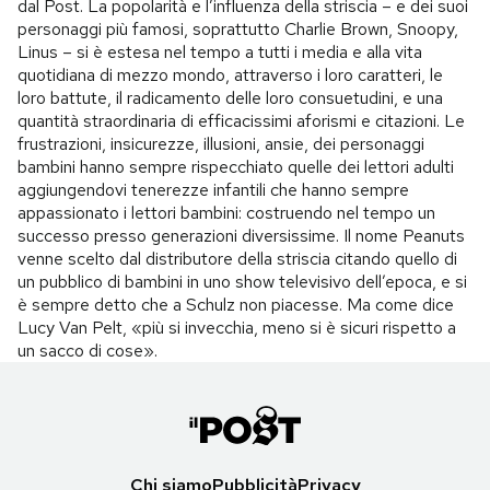
dal Post. La popolarità e l’influenza della striscia – e dei suoi
personaggi più famosi, soprattutto Charlie Brown, Snoopy,
Linus – si è estesa nel tempo a tutti i media e alla vita
quotidiana di mezzo mondo, attraverso i loro caratteri, le
loro battute, il radicamento delle loro consuetudini, e una
quantità straordinaria di efficacissimi aforismi e citazioni. Le
frustrazioni, insicurezze, illusioni, ansie, dei personaggi
bambini hanno sempre rispecchiato quelle dei lettori adulti
aggiungendovi tenerezze infantili che hanno sempre
appassionato i lettori bambini: costruendo nel tempo un
successo presso generazioni diversissime. Il nome Peanuts
venne scelto dal distributore della striscia citando quello di
un pubblico di bambini in uno show televisivo dell’epoca, e si
è sempre detto che a Schulz non piacesse. Ma come dice
Lucy Van Pelt, «più si invecchia, meno si è sicuri rispetto a
un sacco di cose».
Chi siamo
Pubblicità
Privacy