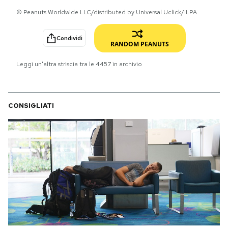
© Peanuts Worldwide LLC/distributed by Universal Uclick/ILPA
PODCAST
Condividi
RANDOM PEANUTS
NEWSLETTER
Leggi un'altra striscia tra le
4457
in archivio
I MIEI PREFERITI
CONSIGLIATI
SHOP
CALENDARIO
AREA PERSONALE
Area Personale
Newsletter