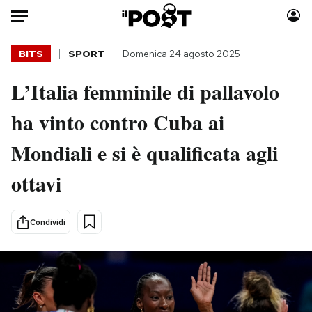
Auto
BITS
SPORT
Domenica 24 agosto 2025
L’Italia femminile di pallavolo
HOME
ha vinto contro Cuba ai
Italia
Moda
Mondo
Libri
Mondiali e si è qualificata agli
Politica
Consumismi
ottavi
Tecnologia
Storie/Idee
Internet
Ok Boomer!
Scienza
Media
Condividi
Cultura
Europa
Economia
Altrecose
Sport
Mondiali calcio 2026