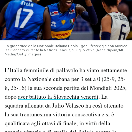
PODCAST
NEWSLETTER
La giocatrice della Nazionale italiana Paola Egonu festeggia con Monica
De Gennaro durante la Nations League, 9 luglio 2025 (Rene Nijhuis/MB
I MIEI PREFERITI
Media/Getty Images)
L’Italia femminile di pallavolo ha vinto nettamente
SHOP
contro la Nazionale cubana per 3 set a 0 (25-9, 25-
8, 25-16) la sua seconda partita dei Mondiali 2025,
CALENDARIO
dopo
aver battuto la Slovacchia venerdì
. La
squadra allenata da Julio Velasco ha così ottenuto
AREA PERSONALE
la sua trentunesima vittoria consecutiva e si è
Area Personale
qualificata agli ottavi di finale, in virtù della
Newsletter
propria vittoria e di quella del Belgio contro la