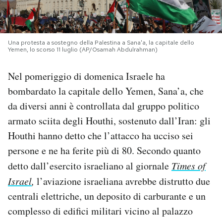
PODCAST
Una protesta a sostegno della Palestina a Sana'a, la capitale dello
Yemen, lo scorso 11 luglio (AP/Osamah Abdulrahman)
NEWSLETTER
Nel pomeriggio di domenica Israele ha
I MIEI PREFERITI
bombardato la capitale dello Yemen, Sana’a, che
da diversi anni è controllata dal gruppo politico
SHOP
armato sciita degli Houthi, sostenuto dall’Iran: gli
Houthi hanno detto che l’attacco ha ucciso sei
persone e ne ha ferite più di 80. Secondo quanto
CALENDARIO
detto dall’esercito israeliano al giornale
Times of
Israel
,
l’aviazione israeliana avrebbe distrutto due
AREA PERSONALE
centrali elettriche, un deposito di carburante e un
Area Personale
complesso di edifici militari vicino al palazzo
Newsletter