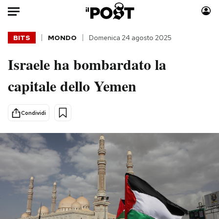
Auto
BITS
MONDO
Domenica 24 agosto 2025
Israele ha bombardato la
HOME
capitale dello Yemen
Italia
Moda
Mondo
Libri
Politica
Consumismi
Condividi
Tecnologia
Storie/Idee
Internet
Ok Boomer!
Scienza
Media
Cultura
Europa
Economia
Altrecose
Sport
Mondiali calcio 2026