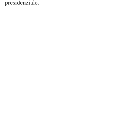
presidenziale.
Notifiche mobile
Regala il Post
Hai bisogno di aiuto?
Esci