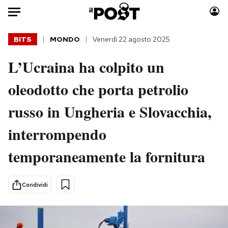
Auto
BITS
MONDO
Venerdì 22 agosto 2025
L’Ucraina ha colpito un
HOME
oleodotto che porta petrolio
Italia
Moda
Mondo
Libri
russo in Ungheria e Slovacchia,
Politica
Consumismi
interrompendo
Tecnologia
Storie/Idee
Internet
Ok Boomer!
temporaneamente la fornitura
Scienza
Media
Cultura
Europa
Condividi
Economia
Altrecose
Sport
Mondiali calcio 2026