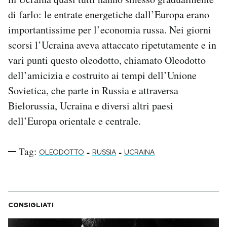
Notifiche mobile
di farlo: le entrate energetiche dall’Europa erano
Regala il Post
importantissime per l’economia russa. Nei giorni
Hai bisogno di aiuto?
scorsi l’Ucraina aveva attaccato ripetutamente e in
Esci
vari punti questo oleodotto, chiamato Oleodotto
dell’amicizia e costruito ai tempi dell’Unione
Sovietica, che parte in Russia e attraversa
Bielorussia, Ucraina e diversi altri paesi
dell’Europa orientale e centrale.
Tag:
-
-
OLEODOTTO
RUSSIA
UCRAINA
CONSIGLIATI