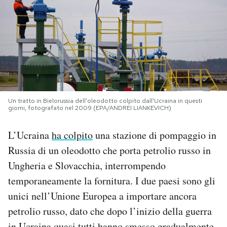
PODCAST
NEWSLETTER
I MIEI PREFERITI
Un tratto in Bielorussia dell'oleodotto colpito dall'Ucraina in questi
giorni, fotografato nel 2009 (EPA/ANDREI LIANKEVICH)
SHOP
L’Ucraina
ha colpito
una stazione di pompaggio in
Russia di un oleodotto che porta petrolio russo in
CALENDARIO
Ungheria e Slovacchia, interrompendo
temporaneamente la fornitura. I due paesi sono gli
AREA PERSONALE
unici nell’Unione Europea a importare ancora
Area Personale
petrolio russo, dato che dopo l’inizio della guerra
Newsletter
in Ucraina quasi tutti hanno smesso gradualmente