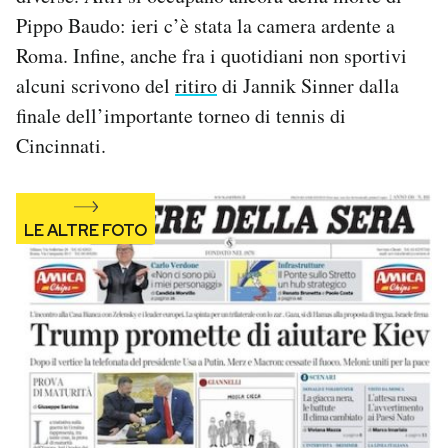
Notifiche mobile
Pippo Baudo: ieri c’è stata la camera ardente a
Regala il Post
Roma. Infine, anche fra i quotidiani non sportivi
Hai bisogno di aiuto?
alcuni scrivono del
ritiro
di Jannik Sinner dalla
Esci
finale dell’importante torneo di tennis di
Cincinnati.