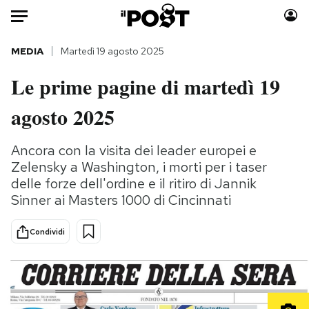
Auto
MEDIA
Martedì 19 agosto 2025
Le prime pagine di martedì 19
HOME
agosto 2025
Italia
Moda
Mondo
Libri
Ancora con la visita dei leader europei e
Politica
Consumismi
Zelensky a Washington, i morti per i taser
Tecnologia
Storie/Idee
delle forze dell'ordine e il ritiro di Jannik
Internet
Ok Boomer!
Sinner ai Masters 1000 di Cincinnati
Scienza
Media
Condividi
Cultura
Europa
Economia
Altrecose
Sport
Mondiali calcio 2026