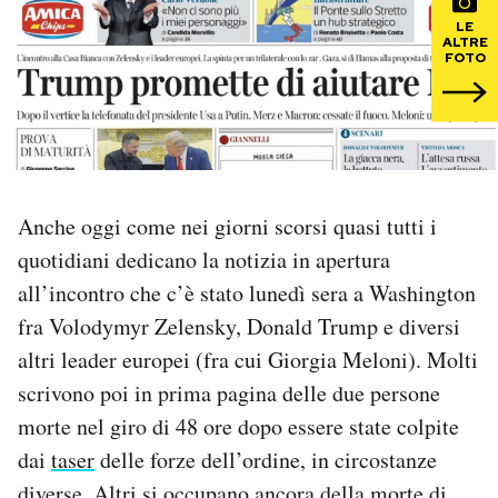
LE
ALTRE
PODCAST
FOTO
NEWSLETTER
I MIEI PREFERITI
Anche oggi come nei giorni scorsi quasi tutti i
quotidiani dedicano la notizia in apertura
SHOP
all’incontro che c’è stato lunedì sera a Washington
fra Volodymyr Zelensky, Donald Trump e diversi
CALENDARIO
altri leader europei (fra cui Giorgia Meloni). Molti
scrivono poi in prima pagina delle due persone
AREA PERSONALE
morte nel giro di 48 ore dopo essere state colpite
dai
taser
delle forze dell’ordine, in circostanze
Area Personale
Newsletter
diverse. Altri si occupano ancora della morte di