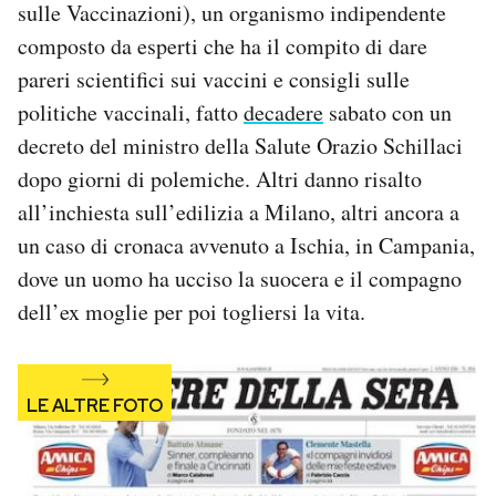
sulle Vaccinazioni), un organismo indipendente
Notifiche mobile
composto da esperti che ha il compito di dare
Regala il Post
pareri scientifici sui vaccini e consigli sulle
Hai bisogno di aiuto?
Esci
politiche vaccinali, fatto
decadere
sabato con un
decreto del ministro della Salute Orazio Schillaci
dopo giorni di polemiche. Altri danno risalto
all’inchiesta sull’edilizia a Milano, altri ancora a
un caso di cronaca avvenuto a Ischia, in Campania,
dove un uomo ha ucciso la suocera e il compagno
dell’ex moglie per poi togliersi la vita.