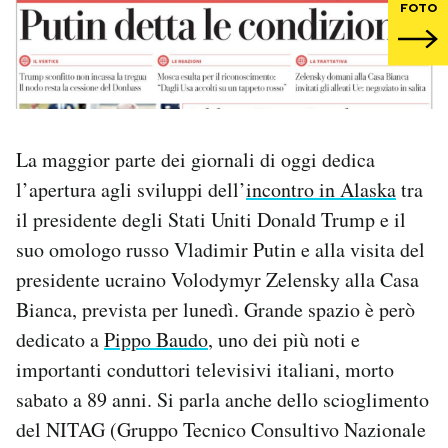
FOTO
PODCAST
NEWSLETTER
La maggior parte dei giornali di oggi dedica
I MIEI PREFERITI
l’apertura agli sviluppi dell’
incontro in Alaska
tra
il presidente degli Stati Uniti Donald Trump e il
SHOP
suo omologo russo Vladimir Putin e alla visita del
presidente ucraino Volodymyr Zelensky alla Casa
CALENDARIO
Bianca, prevista per lunedì. Grande spazio è però
dedicato a
Pippo Baudo
, uno dei più noti e
importanti conduttori televisivi italiani, morto
AREA PERSONALE
sabato a 89 anni. Si parla anche dello scioglimento
Area Personale
del NITAG (Gruppo Tecnico Consultivo Nazionale
Newsletter