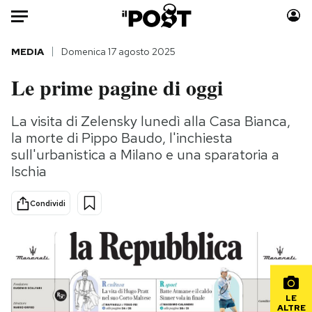
Auto
MEDIA
Domenica 17 agosto 2025
Le prime pagine di oggi
HOME
Italia
Moda
La visita di Zelensky lunedì alla Casa Bianca,
la morte di Pippo Baudo, l'inchiesta
Mondo
Libri
sull'urbanistica a Milano e una sparatoria a
Politica
Consumismi
Ischia
Tecnologia
Storie/Idee
Internet
Ok Boomer!
Condividi
Scienza
Media
Cultura
Europa
Economia
Altrecose
Sport
Mondiali calcio 2026
LE
ALTRE