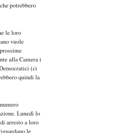
iche potrebbero
e le loro
cano vuole
e prossime
nte alla Camera i
Democratici (ci
rebbero quindi la
n numero
azione. Lunedì lo
i arresto a loro
riguardano le