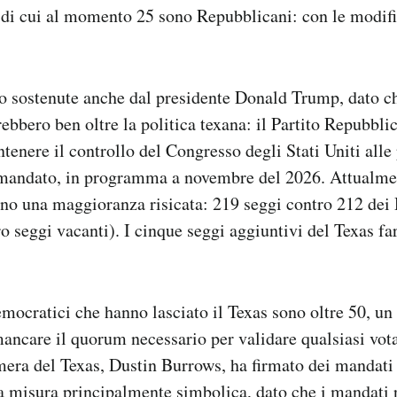
 di cui al momento 25 sono Repubblicani: con le modif
o sostenute anche dal presidente Donald Trump, dato ch
bbero ben oltre la politica texana: il Partito Repubbli
ntenere il controllo del Congresso degli Stati Uniti all
 mandato, in programma a novembre del 2026. Attualme
no una maggioranza risicata: 219 seggi contro 212 dei 
o seggi vacanti). I cinque seggi aggiuntivi del Texas fa
mocratici che hanno lasciato il Texas sono oltre 50, u
 mancare il quorum necessario per validare qualsiasi vot
era del Texas, Dustin Burrows, ha firmato dei mandati d
na misura
principalmente simbolica
, dato che i mandati 