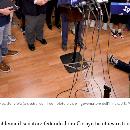
as, Gene Wu (a destra, con il completo blu), e il governatore dell’Illinois, J.B. P
roblema il senatore federale John Cornyn
ha chiesto
di i