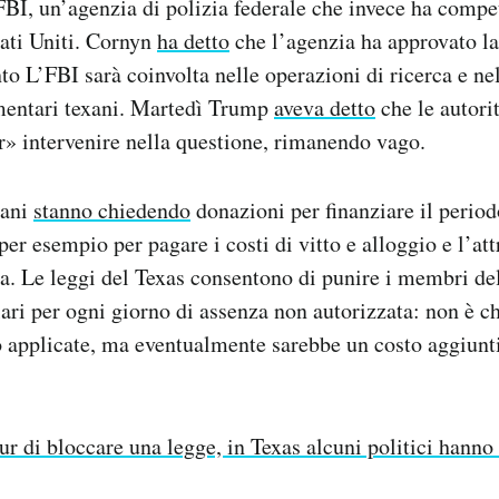
FBI, un’agenzia di polizia federale che invece ha compet
tati Uniti. Cornyn
ha detto
che l’agenzia ha approvato la
o L’FBI sarà coinvolta nelle operazioni di ricerca e ne
amentari texani. Martedì Trump
aveva detto
che le autorit
» intervenire nella questione, rimanendo vago.
xani
stanno chiedendo
donazioni per finanziare il perio
 per esempio per pagare i costi di vitto e alloggio e l’at
a. Le leggi del Texas consentono di punire i membri d
ari per ogni giorno di assenza non autorizzata: non è ch
o applicate, ma eventualmente sarebbe un costo aggiun
ur di bloccare una legge, in Texas alcuni politici hanno 