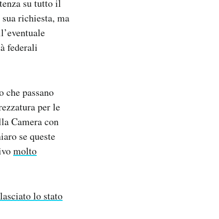
enza su tutto il
 sua richiesta, ma
ll’eventuale
à federali
do che passano
trezzatura per le
ella Camera con
iaro se queste
tivo
molto
lasciato lo stato