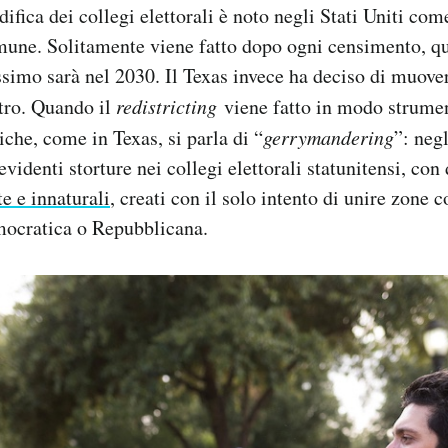
ifica dei collegi elettorali è noto negli Stati Uniti com
omune. Solitamente viene fatto dopo ogni censimento, q
ssimo sarà nel 2030. Il Texas invece ha deciso di muover
tro. Quando il
redistricting
viene fatto in modo strumen
iche, come in Texas, si parla di “
gerrymandering
”: neg
evidenti storture nei collegi elettorali statunitensi, con 
e e innaturali
, creati con il solo intento di unire zone 
ocratica o Repubblicana.