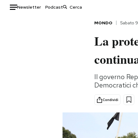
Newsletter
Podcast
Auto
MONDO
Sabato 9
La prote
HOME
Italia
Moda
continua
Mondo
Libri
Politica
Consumismi
Il governo Rep
Tecnologia
Storie/Idee
Democratici ch
Internet
Ok Boomer!
Scienza
Media
Condividi
Cultura
Europa
Economia
Altrecose
Sport
Mondiali calcio 2026