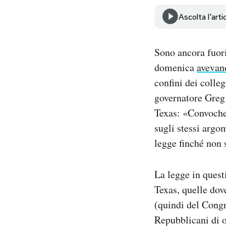
Notifiche mobile
Ascolta l'arti
Regala il Post
Hai bisogno di aiuto?
Esci
Sono ancora fuori
domenica
avevano
confini dei colle
governatore Greg 
Texas: «Convocher
sugli stessi argo
legge finché non 
La legge in questi
Texas, quelle dov
(quindi del Congr
Repubblicani di o