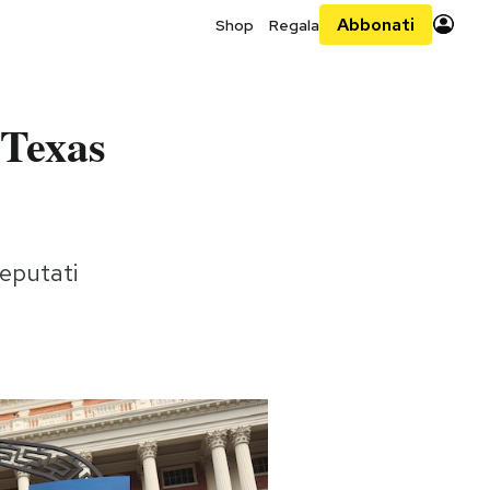
Abbonati
Shop
Regala
n Texas
deputati