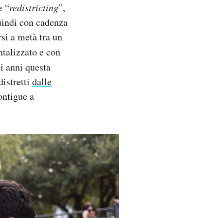
e “
redistricting
”,
uindi con cadenza
si a metà tra un
talizzato e con
li anni questa
distretti
dalle
contigue a