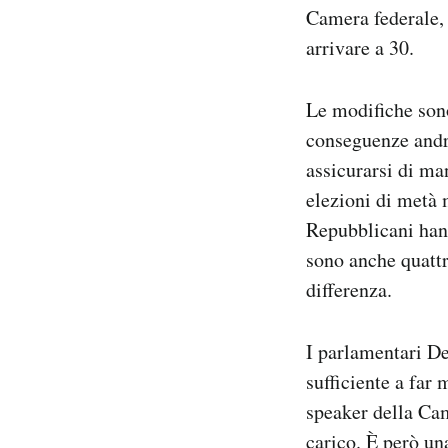
Camera federale,
arrivare a 30.
Le modifiche son
conseguenze andre
assicurarsi di ma
elezioni di metà
Repubblicani han
sono anche quattr
differenza.
I parlamentari De
sufficiente a far
speaker della Cam
carico. È però u