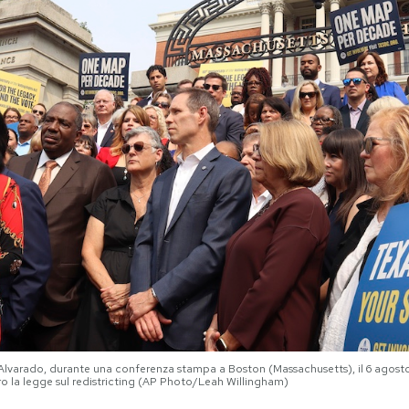
 Alvarado, durante una conferenza stampa a Boston (Massachusetts), il 6 agost
ro la legge sul redistricting (AP Photo/Leah Willingham)