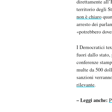
direttamente all’
territorio degli S
non è chiaro
quant
arresto dei parl
«potrebbero dover
I Democratici te
fuori dallo stato,
conferenze stamp
multe da 500 doll
sanzioni verrann
rilevante
.
– Leggi anche:
P