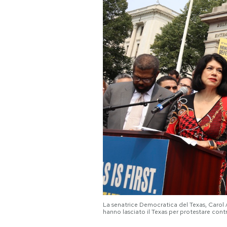
PODCAST
NEWSLETTER
I MIEI PREFERITI
SHOP
CALENDARIO
AREA PERSONALE
La senatrice Democratica del Texas, Carol
Area Personale
hanno lasciato il Texas per protestare cont
Newsletter