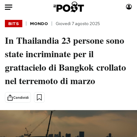
Auto
BITS
MONDO
Giovedì 7 agosto 2025
In Thailandia 23 persone sono
HOME
state incriminate per il
Italia
Moda
Mondo
Libri
grattacielo di Bangkok crollato
Politica
Consumismi
nel terremoto di marzo
Tecnologia
Storie/Idee
Internet
Ok Boomer!
Scienza
Media
Condividi
Cultura
Europa
Economia
Altrecose
Sport
Mondiali calcio 2026