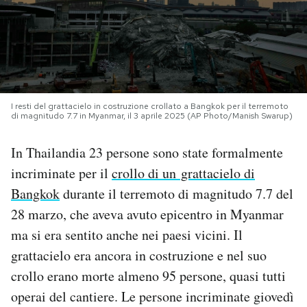
PODCAST
NEWSLETTER
I resti del grattacielo in costruzione crollato a Bangkok per il terremoto
di magnitudo 7.7 in Myanmar, il 3 aprile 2025 (AP Photo/Manish Swarup)
I MIEI PREFERITI
In Thailandia 23 persone sono state formalmente
SHOP
incriminate per il
crollo di un grattacielo di
Bangkok
durante il terremoto di magnitudo 7.7 del
CALENDARIO
28 marzo, che aveva avuto epicentro in Myanmar
ma si era sentito anche nei paesi vicini. Il
AREA PERSONALE
grattacielo era ancora in costruzione e nel suo
crollo erano morte almeno 95 persone, quasi tutti
Area Personale
operai del cantiere. Le persone incriminate giovedì
Newsletter