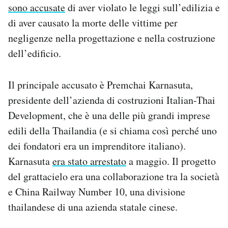
sono accusate
di aver violato le leggi sull’edilizia e
Notifiche mobile
di aver causato la morte delle vittime per
Regala il Post
Hai bisogno di aiuto?
negligenze nella progettazione e nella costruzione
Esci
dell’edificio.
Il principale accusato è Premchai Karnasuta,
presidente dell’azienda di costruzioni Italian-Thai
Development, che è una delle più grandi imprese
edili della Thailandia (e si chiama così perché uno
dei fondatori era un imprenditore italiano).
Karnasuta
era stato arrestato
a maggio. Il progetto
del grattacielo era una collaborazione tra la società
e China Railway Number 10, una divisione
thailandese di una azienda statale cinese.