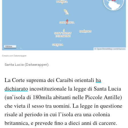
PODCAST
NEWSLETTER
I MIEI PREFERITI
Santa Lucia (Datawrapper)
SHOP
La Corte suprema dei Caraibi orientali
ha
CALENDARIO
dichiarato
incostituzionale la legge di Santa Lucia
(un’isola di 180mila abitanti nelle Piccole Antille)
che vieta il sesso tra uomini. La legge in questione
AREA PERSONALE
risale al periodo in cui l’isola era una colonia
Area Personale
britannica, e prevede fino a dieci anni di carcere.
Newsletter