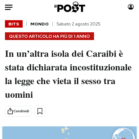
Auto
BITS
MONDO
Sabato 2 agosto 2025
QUESTO ARTICOLO HA PIÙ DI
1 ANNO
HOME
In un’altra isola dei Caraibi è
Italia
Moda
Mondo
Libri
stata dichiarata incostituzionale
Politica
Consumismi
la legge che vieta il sesso tra
Tecnologia
Storie/Idee
Internet
Ok Boomer!
uomini
Scienza
Media
Cultura
Europa
Condividi
Economia
Altrecose
Sport
Mondiali calcio 2026