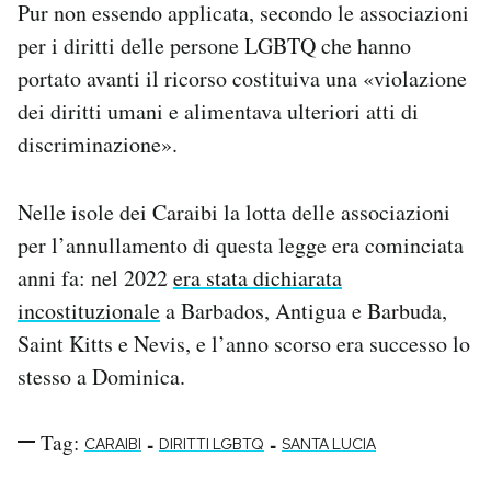
Pur non essendo applicata, secondo le associazioni
Notifiche mobile
per i diritti delle persone LGBTQ che hanno
Regala il Post
portato avanti il ricorso costituiva una «violazione
Hai bisogno di aiuto?
Esci
dei diritti umani e alimentava ulteriori atti di
discriminazione».
Nelle isole dei Caraibi la lotta delle associazioni
per l’annullamento di questa legge era cominciata
anni fa: nel 2022
era stata dichiarata
incostituzionale
a Barbados, Antigua e Barbuda,
Saint Kitts e Nevis, e l’anno scorso era successo lo
stesso a Dominica.
Tag:
-
-
CARAIBI
DIRITTI LGBTQ
SANTA LUCIA