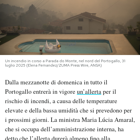
PODCAST
NEWSLETTER
I MIEI PREFERITI
Un incendio in corso a Parada do Monte, nel nord del Portogallo, 31
luglio 2025 (Elena Fernandez/ZUMA Press Wire, ANSA)
SHOP
Dalla mezzanotte di domenica in tutto il
Portogallo entrerà in vigore
un’allerta
per il
CALENDARIO
rischio di incendi, a causa delle temperature
elevate e della bassa umidità che si prevedono per
AREA PERSONALE
i prossimi giorni. La ministra Maria Lúcia Amaral,
che si occupa dell’amministrazione interna, ha
Area Personale
Newsletter
detto che l’allerta durerà almeno fino alla