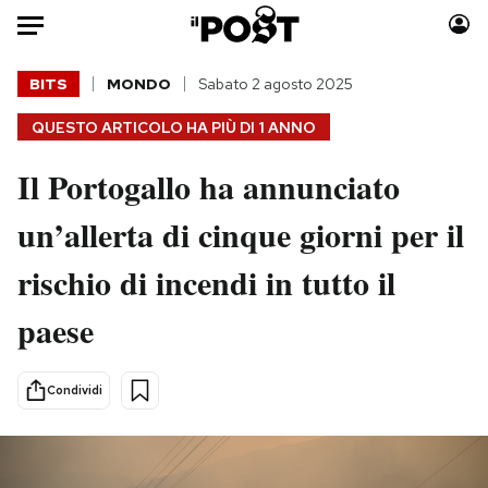
Auto
BITS
MONDO
Sabato 2 agosto 2025
QUESTO ARTICOLO HA PIÙ DI
1 ANNO
HOME
Il Portogallo ha annunciato
Italia
Moda
Mondo
Libri
un’allerta di cinque giorni per il
Politica
Consumismi
rischio di incendi in tutto il
Tecnologia
Storie/Idee
Internet
Ok Boomer!
paese
Scienza
Media
Cultura
Europa
Condividi
Economia
Altrecose
Sport
Mondiali calcio 2026