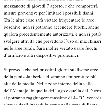
Notifiche mobile
mezzanotte di giovedì 7 agosto, e che comporterà
Regala il Post
misure preventive per limitare i possibili danni.
Hai bisogno di aiuto?
Tra le altre cose sarà vietato frequentare le aree
Esci
boschive, non si potranno accendere fuochi, anche
qualora precedentemente autorizzati, e non si potrà
svolgere attività che prevedono l’uso di macchinari
nelle aree rurali. Sarà inoltre vietato usare fuochi
d’artificio e altri dispositivi pirotecnici.
Si prevede che nei prossimi giorni su diverse aree
della penisola iberica ci saranno temperature più
alte della media. Nelle zone interne della valle
dell’Alentejo, in quella del Tago e quella del Duero
si potranno raggiungere massime di 44 °C. Venerdì
a causa degli incendi in corso nella zona di Ponte