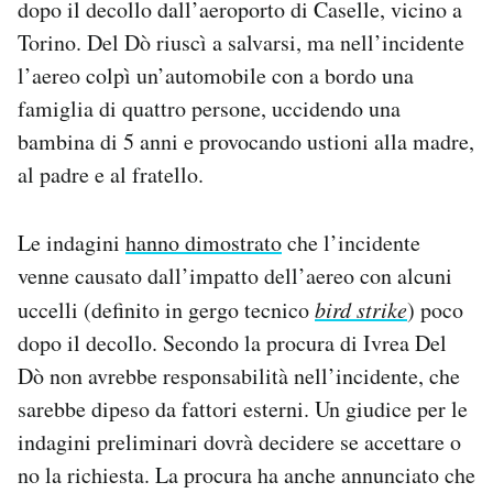
dopo il decollo dall’aeroporto di Caselle, vicino a
Notifiche mobile
Torino. Del Dò riuscì a salvarsi, ma nell’incidente
Regala il Post
l’aereo colpì un’automobile con a bordo una
Hai bisogno di aiuto?
Esci
famiglia di quattro persone, uccidendo una
bambina di 5 anni e provocando ustioni alla madre,
al padre e al fratello.
Le indagini
hanno dimostrato
che l’incidente
venne causato dall’impatto dell’aereo con alcuni
uccelli (definito in gergo tecnico
bird strike
) poco
dopo il decollo. Secondo la procura di Ivrea Del
Dò non avrebbe responsabilità nell’incidente, che
sarebbe dipeso da fattori esterni. Un giudice per le
indagini preliminari dovrà decidere se accettare o
no la richiesta. La procura ha anche annunciato che