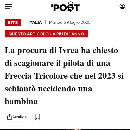
Auto
BITS
ITALIA
Martedì 29 luglio 2025
QUESTO ARTICOLO HA PIÙ DI
1 ANNO
HOME
La procura di Ivrea ha chiesto
Italia
Moda
Mondo
Libri
di scagionare il pilota di una
Politica
Consumismi
Freccia Tricolore che nel 2023 si
Tecnologia
Storie/Idee
Internet
Ok Boomer!
schiantò uccidendo una
Scienza
Media
bambina
Cultura
Europa
Economia
Altrecose
Sport
Mondiali calcio 2026
Condividi