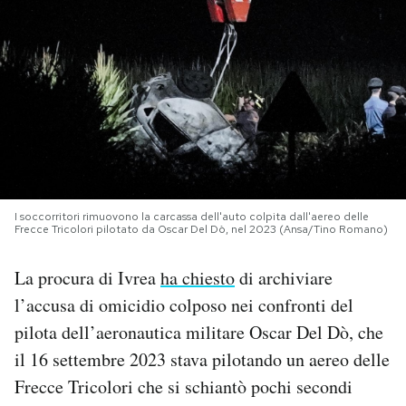
PODCAST
NEWSLETTER
I MIEI PREFERITI
SHOP
I soccorritori rimuovono la carcassa dell'auto colpita dall'aereo delle
Frecce Tricolori pilotato da Oscar Del Dò, nel 2023 (Ansa/Tino Romano)
La procura di Ivrea
ha chiesto
di archiviare
CALENDARIO
l’accusa di omicidio colposo nei confronti del
pilota dell’aeronautica militare Oscar Del Dò, che
AREA PERSONALE
il 16 settembre 2023 stava pilotando un aereo delle
Area Personale
Frecce Tricolori che si schiantò pochi secondi
Newsletter