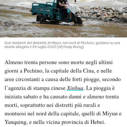
PODCAST
NEWSLETTER
Due residenti del distretto di Miyun, nel nord di Pechino, guidano su una
strada allagata il 29 luglio 2025 (AP/Andy Wong)
I MIEI PREFERITI
Almeno trenta persone sono morte negli ultimi
SHOP
giorni a Pechino, la capitale della Cina, e nelle
aree circostanti a causa delle forti piogge, secondo
CALENDARIO
l’agenzia di stampa cinese
Xinhua
. La pioggia è
iniziata sabato e ha causato danni e almeno trenta
morti, soprattutto nei distretti più rurali e
AREA PERSONALE
montuosi nel nord della capitale, quelli di Miyun e
Area Personale
Yanquing, e nella vicina provincia di Hebei.
Newsletter