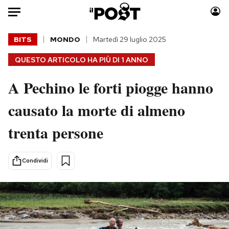
Auto
BITS
MONDO
Martedì 29 luglio 2025
QUESTO ARTICOLO HA PIÙ DI
1 ANNO
HOME
A Pechino le forti piogge hanno
Italia
Moda
Mondo
Libri
causato la morte di almeno
Politica
Consumismi
trenta persone
Tecnologia
Storie/Idee
Internet
Ok Boomer!
Scienza
Media
Condividi
Cultura
Europa
Economia
Altrecose
Sport
Mondiali calcio 2026