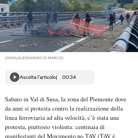
PODCAST
NEWSLETTER
I MIEI PREFERITI
(ANSA/ALESSANDRO DI MARCO)
SHOP
Ascolta l'articolo
00:34
CALENDARIO
Sabato in Val di Susa, la zona del Piemonte dove
da anni si protesta contro la realizzazione della
AREA PERSONALE
linea ferroviaria ad alta velocità, c’è stata una
protesta, piuttosto violenta: centinaia di
Area Personale
manifestanti del
Movimento no TAV
(TAV è
Newsletter