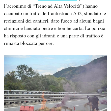
Notifiche mobile
l’acronimo di “Treno ad Alta Velocità”) hanno
Regala il Post
occupato un tratto dell’autostrada A32, sfondato le
Hai bisogno di aiuto?
recinzioni dei cantieri, dato fuoco ad alcuni bagni
Esci
chimici e lanciato pietre e bombe carta. La polizia
ha risposto con gli idranti e una parte di traffico è
rimasta bloccata per ore.