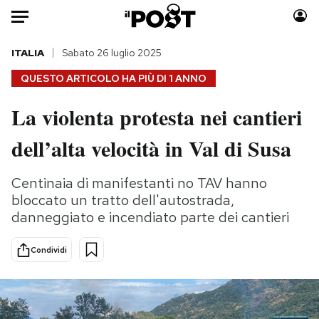
Auto
ITALIA
Sabato 26 luglio 2025
QUESTO ARTICOLO HA PIÙ DI
1 ANNO
HOME
La violenta protesta nei cantieri
Italia
Moda
dell’alta velocità in Val di Susa
Mondo
Libri
Politica
Consumismi
Centinaia di manifestanti no TAV hanno
Tecnologia
Storie/Idee
bloccato un tratto dell'autostrada,
Internet
Ok Boomer!
danneggiato e incendiato parte dei cantieri
Scienza
Media
Cultura
Europa
Condividi
Economia
Altrecose
Sport
Mondiali calcio 2026