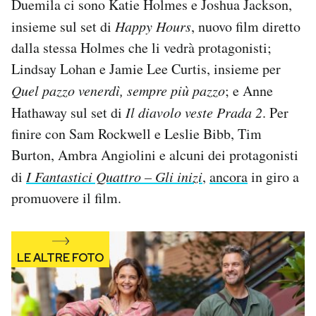
Duemila ci sono Katie Holmes e Joshua Jackson,
Notifiche mobile
insieme sul set di
Happy Hours
, nuovo film diretto
Regala il Post
dalla stessa Holmes che li vedrà protagonisti;
Hai bisogno di aiuto?
Lindsay Lohan e Jamie Lee Curtis, insieme per
Esci
Quel pazzo venerdì, sempre più pazzo
; e Anne
Hathaway sul set di
Il diavolo veste Prada 2
. Per
finire con Sam Rockwell e Leslie Bibb, Tim
Burton, Ambra Angiolini e alcuni dei protagonisti
di
I Fantastici Quattro – Gli inizi
,
ancora
in giro a
promuovere il film.