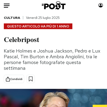
Auto
CULTURA
Venerdì 25 luglio 2025
QUESTO ARTICOLO HA PIÙ DI
1 ANNO
HOME
Celebripost
Italia
Moda
Mondo
Libri
Katie Holmes e Joshua Jackson, Pedro e Lux
Politica
Consumismi
Pascal, Tim Burton e Ambra Angiolini, tra le
Tecnologia
Storie/Idee
persone famose fotografate questa
settimana
Internet
Ok Boomer!
Scienza
Media
Condividi
Cultura
Europa
Economia
Altrecose
Sport
Mondiali calcio 2026