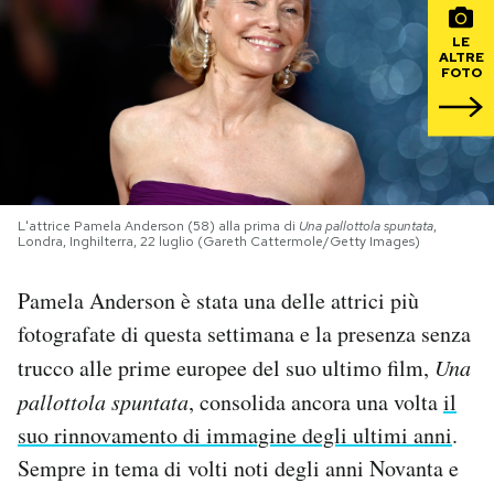
LE
PODCAST
ALTRE
FOTO
NEWSLETTER
I MIEI PREFERITI
L'attrice Pamela Anderson (58) alla prima di
Una pallottola spuntata
,
Londra, Inghilterra, 22 luglio (Gareth Cattermole/Getty Images)
SHOP
Pamela Anderson è stata una delle attrici più
fotografate di questa settimana e la presenza senza
CALENDARIO
trucco alle prime europee del suo ultimo film,
Una
pallottola spuntata
, consolida ancora una volta
il
AREA PERSONALE
suo rinnovamento di immagine degli ultimi anni
.
Area Personale
Sempre in tema di volti noti degli anni Novanta e
Newsletter