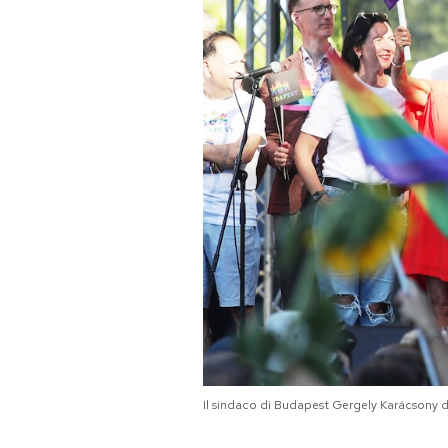
PODCAST
NEWSLETTER
I MIEI PREFERITI
SHOP
CALENDARIO
AREA PERSONALE
Il sindaco di Budapest Gergely Karácsony d
Area Personale
Newsletter