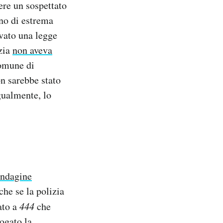
ere un sospettato
rno di estrema
ovato una legge
zia
non aveva
comune di
n sarebbe stato
gualmente, lo
indagine
che se la polizia
ato a
444
che
ogato la