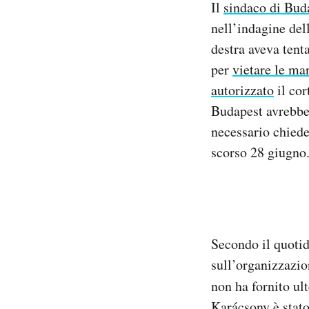
Il
sindaco di Bud
Notifiche mobile
nell’indagine del
Regala il Post
destra aveva tent
Hai bisogno di aiuto?
Esci
per
vietare le ma
autorizzato
il cor
Budapest avrebbe
necessario chiede
scorso 28 giugno
Secondo il quoti
sull’organizzazio
non ha fornito ul
Karácsony è stato