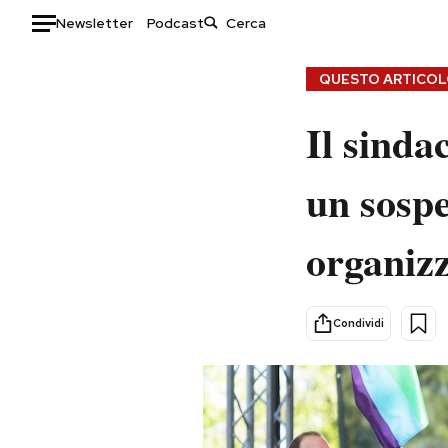
Newsletter
Podcast
Auto
QUESTO ARTICOLO
HOME
Il sinda
Italia
Moda
un sospe
Mondo
Libri
Politica
Consumismi
organizz
Tecnologia
Storie/Idee
Internet
Ok Boomer!
Scienza
Media
Condividi
Cultura
Europa
Economia
Altrecose
Sport
Mondiali calcio 2026