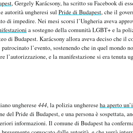
apest
, Gergely Karácsony, ha scritto su Facebook di ess
le autorità ungheresi sul
Pride di Budapest
, che il gove
ato di impedire. Nei mesi scorsi l’Ungheria aveva appr
nifestazioni
a sostegno della comunità LGBT+ e la poli
teo di Budapest. Karácsony allora aveva deciso che il 
 patrocinato l’evento, sostenendo che in quel mondo no
re l’autorizzazione, e la manifestazione si era tenuta u
.
diano ungherese
444
, la polizia ungherese
ha aperto un’
ne del Pride di Budapest, e una persona è sospettata, an
teriori informazioni. Il comune di Budapest ha conferm
 brevemente convocato dalle autorità, e che verrà interr