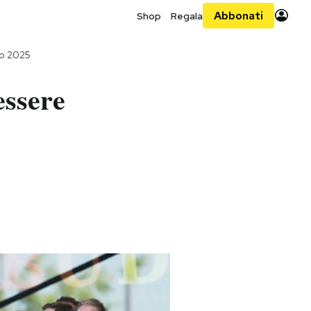
Abbonati
Shop
Regala
io 2025
essere