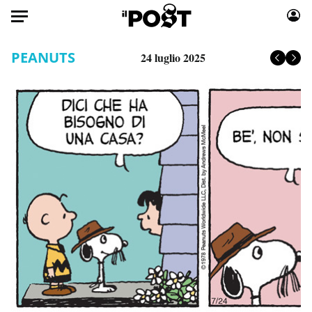
Auto
PEANUTS
24 luglio 2025
HOME
Italia
Moda
Mondo
Libri
Politica
Consumismi
Tecnologia
Storie/Idee
Internet
Ok Boomer!
Scienza
Media
Cultura
Europa
Economia
Altrecose
Sport
Mondiali calcio 2026