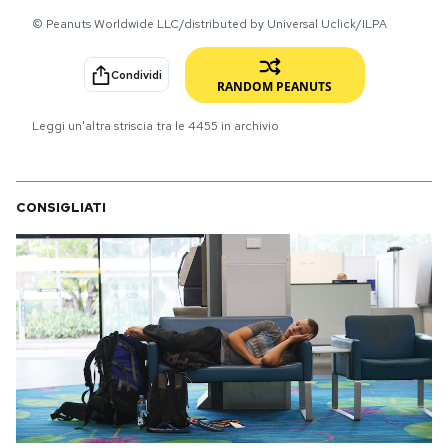
© Peanuts Worldwide LLC/distributed by Universal Uclick/ILPA
PODCAST
Condividi
RANDOM PEANUTS
NEWSLETTER
Leggi un'altra striscia tra le
4455
in archivio
I MIEI PREFERITI
CONSIGLIATI
SHOP
CALENDARIO
AREA PERSONALE
Area Personale
Newsletter