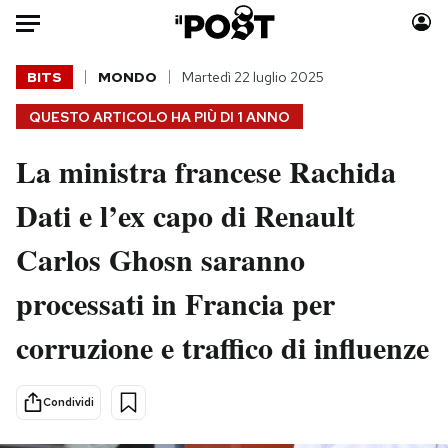
Auto
BITS
MONDO
Martedì 22 luglio 2025
QUESTO ARTICOLO HA PIÙ DI
1 ANNO
HOME
La ministra francese Rachida
Italia
Moda
Mondo
Libri
Dati e l’ex capo di Renault
Politica
Consumismi
Carlos Ghosn saranno
Tecnologia
Storie/Idee
Internet
Ok Boomer!
processati in Francia per
Scienza
Media
corruzione e traffico di influenze
Cultura
Europa
Economia
Altrecose
Sport
Mondiali calcio 2026
Condividi