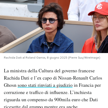
PODCAST
NEWSLETTER
I MIEI PREFERITI
SHOP
Rachida Dati al Roland Garros, 8 giugno 2025 (Pierre Suu/WireImage)
La ministra della Cultura del governo francese
CALENDARIO
Rachida Dati e l’ex capo di Nissan-Renault Carlos
Ghosn
sono stati rinviati a giudizio
in Francia per
AREA PERSONALE
corruzione e traffico di influenze. L’inchiesta
riguarda un compenso da 900mila euro che Dati
Area Personale
Newsletter
ricevette dal gruppo mentre era anche