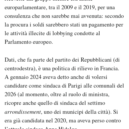
Notifiche mobile
europarlamentare, tra il 2009 e il 2019, per una
Regala il Post
consulenza che non sarebbe mai avvenuta: secondo
Hai bisogno di aiuto?
la procura i soldi sarebbero stati un pagamento per
Esci
le attività illecite di lobbying condotte al
Parlamento europeo.
Dati, che fa parte del partito dei Repubblicani (di
centrodestra), è una politica di rilievo in Francia.
A gennaio 2024 aveva detto anche di volersi
candidare come sindaca di Parigi alle comunali del
2026 (al momento, oltre al ruolo di ministra,
ricopre anche quello di sindaca del settimo
arrondissement
, uno dei municipi della città). Si
era già candidata nel 2020, ma aveva perso contro
l’attuale sindaca
Anne Hidalgo
.