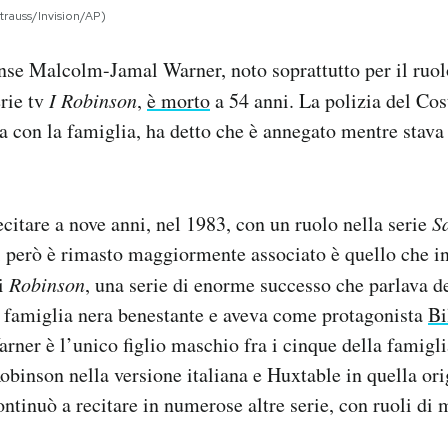
rauss/Invision/AP)
ense Malcolm-Jamal Warner, noto soprattutto per il ruo
rie tv
I Robinson
,
è morto
a 54 anni. La polizia del Cos
a con la famiglia, ha detto che è annegato mentre stava
ecitare a nove anni, nel 1983, con un ruolo nella serie
S
 però è rimasto maggiormente associato è quello che int
ei
Robinson
, una serie di enorme successo che parlava de
a famiglia nera benestante e aveva come protagonista
Bi
arner è l’unico figlio maschio fra i cinque della famigli
obinson nella versione italiana e Huxtable in quella ori
ntinuò a recitare in numerose altre serie, con ruoli di m