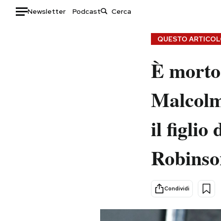
Newsletter
Podcast
Auto
QUESTO ARTICOLO
HOME
È morto 
Italia
Moda
Malcolm
Mondo
Libri
Politica
Consumismi
il figlio
Tecnologia
Storie/Idee
Internet
Ok Boomer!
Robinso
Scienza
Media
Cultura
Europa
Economia
Altrecose
Condividi
Sport
Mondiali calcio 2026