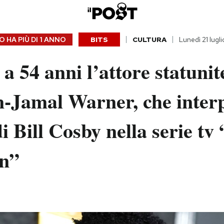
 HA PIÙ DI
1 ANNO
BITS
CULTURA
Lunedì 21 lugl
a 54 anni l’attore statunit
-Jamal Warner, che inter
 di Bill Cosby nella serie tv 
n”