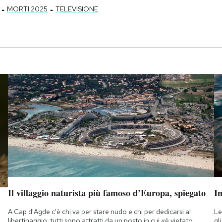
-
-
MORTI 2025
TELEVISIONE
Il villaggio naturista più famoso d’Europa, spiegato
Im
A Cap d'Agde c'è chi va per stare nudo e chi per dedicarsi al
Le
libertinaggio: tutti sono attratti da un posto in cui «è vietato
gl