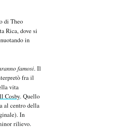
lo di Theo
ta Rica, dove si
 nuotando in
aranno famosi
. Il
erpretò fra il
lla vita
ll Cosby
. Quello
a al centro della
ginale). In
inor rilievo.