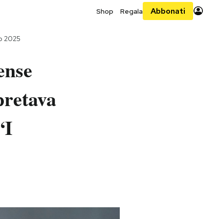
Abbonati
Shop
Regala
io 2025
ense
pretava
“I