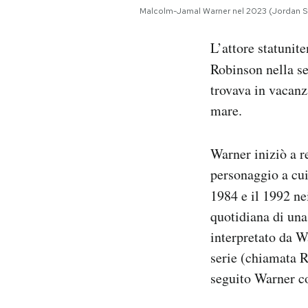
Notifiche mobile
Malcolm-Jamal Warner nel 2023 (Jordan St
Regala il Post
L’attore statunit
Hai bisogno di aiuto?
Esci
Robinson nella se
trovava in vacanz
mare.
Warner iniziò a r
personaggio a cui
1984 e il 1992 n
quotidiana di un
interpretato da W
serie (chiamata R
seguito Warner co