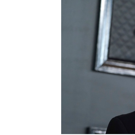
PODCAST
NEWSLETTER
I MIEI PREFERITI
SHOP
CALENDARIO
AREA PERSONALE
Area Personale
Newsletter