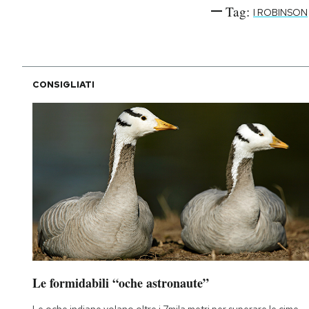
Tag:
I ROBINSON
CONSIGLIATI
Le formidabili “oche astronaute”
Le oche indiane volano oltre i 7mila metri per superare le cime