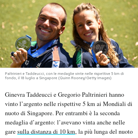
PODCAST
NEWSLETTER
I MIEI PREFERITI
SHOP
Paltrinieri e Taddeucci, con le medaglie vinte nelle rispettive 5 km di
fondo, il 18 luglio a Singapore (Quinn Rooney/Getty Images)
Ginevra Taddeucci e Gregorio Paltrinieri hanno
CALENDARIO
vinto l’argento nelle rispettive 5 km ai Mondiali di
nuoto di Singapore. Per entrambi è la seconda
AREA PERSONALE
medaglia d’argento: l’avevano vinta anche nelle
Area Personale
gare
sulla distanza di 10 km
, la più lunga del nuoto
Newsletter