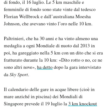
di fondo, il 16 luglio. Le 5 km maschile e
Notifiche mobile
femminile di fondo sono state vinte dal tedesco
Regala il Post
Florian Wellbrock e dall’australiana Moesha
Hai bisogno di aiuto?
Esci
Johnson, che avevano vinto l’oro nelle 10 km.
Paltrinieri, che ha 30 anni e ha vinto almeno una
medaglia a ogni Mondiale di nuoto dal 2013 in
poi, ha gareggiato nella 5 km con un dito che si era
fratturato durante la 10 km: «Dito rotto o no, ce ne
sono altri nove»,
ha detto
dopo la gara intervistato
da
Sky Sport
.
Il calendario delle gare in acque libere (cioè in
mare anziché in piscina) dei Mondiali di
Singapore prevede il 19 luglio la
3 km knockout