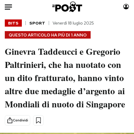
Auto
BITS
SPORT
Venerdì 18 luglio 2025
QUESTO ARTICOLO HA PIÙ DI
1 ANNO
HOME
Ginevra Taddeucci e Gregorio
Italia
Moda
Mondo
Libri
Paltrinieri, che ha nuotato con
Politica
Consumismi
un dito fratturato, hanno vinto
Tecnologia
Storie/Idee
Internet
Ok Boomer!
altre due medaglie d’argento ai
Scienza
Media
Mondiali di nuoto di Singapore
Cultura
Europa
Economia
Altrecose
Sport
Mondiali calcio 2026
Condividi