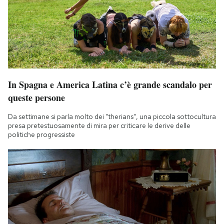
In Spagna e America Latina c’è grande scandalo per
queste persone
Da settimane si parla molto dei "therians", una piccola sottocultura
presa pretestuosamente di mira per criticare le derive delle
politiche progressiste