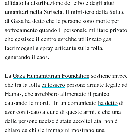
affidato la distribuzione del cibo e degli aiuti
Notifiche mobile
umanitari nella Striscia. Il ministero della Salute
Regala il Post
di Gaza ha detto che le persone sono morte per
Hai bisogno di aiuto?
Esci
soffocamento quando il personale militare privato
che gestisce il centro avrebbe utilizzato gas
lacrimogeni e spray urticante sulla folla,
generando il caos.
La
Gaza Humanitarian Foundation
sostiene invece
che tra la folla
ci fossero
persone armate legate ad
Hamas, che avrebbero alimentato il panico
causando le morti. In un comunicato
ha detto
di
aver confiscato alcune di queste armi, e che una
delle persone uccise è stata accoltellata, non è
chiaro da chi (le immagini mostrano una