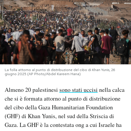
PODCAST
NEWSLETTER
I MIEI PREFERITI
SHOP
La folla attorno al punto di distribuzione del cibo di Khan Yunis, 26
giugno 2025 (AP Photo/Abdel Kareem Hana)
Almeno 20 palestinesi
sono stati uccisi
nella calca
CALENDARIO
che si è formata attorno al punto di distribuzione
del cibo della Gaza Humanitarian Foundation
AREA PERSONALE
(GHF) di Khan Yunis, nel sud della Striscia di
Area Personale
Gaza. La GHF è la contestata ong a cui Israele ha
Newsletter