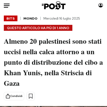
Auto
BITS
MONDO
Mercoledì 16 luglio 2025
QUESTO ARTICOLO HA PIÙ DI
1 ANNO
HOME
Almeno 20 palestinesi sono stati
Italia
Moda
Mondo
Libri
uccisi nella calca attorno a un
Politica
Consumismi
punto di distribuzione del cibo a
Tecnologia
Storie/Idee
Internet
Ok Boomer!
Khan Yunis, nella Striscia di
Scienza
Media
Gaza
Cultura
Europa
Economia
Altrecose
Sport
Mondiali calcio 2026
Condividi