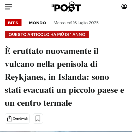
Auto
BITS
MONDO
Mercoledì 16 luglio 2025
QUESTO ARTICOLO HA PIÙ DI
1 ANNO
HOME
È eruttato nuovamente il
Italia
Moda
Mondo
Libri
vulcano nella penisola di
Politica
Consumismi
Reykjanes, in Islanda: sono
Tecnologia
Storie/Idee
Internet
Ok Boomer!
stati evacuati un piccolo paese e
Scienza
Media
un centro termale
Cultura
Europa
Economia
Altrecose
Sport
Mondiali calcio 2026
Condividi