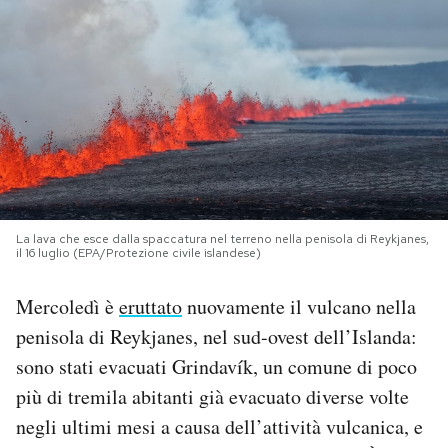
PODCAST
NEWSLETTER
I MIEI PREFERITI
SHOP
La lava che esce dalla spaccatura nel terreno nella penisola di Reykjanes,
il 16 luglio (EPA/Protezione civile islandese)
Mercoledì è
eruttato
nuovamente il vulcano nella
CALENDARIO
penisola di Reykjanes, nel sud-ovest dell’Islanda:
sono stati evacuati Grindavík, un comune di poco
AREA PERSONALE
più di tremila abitanti già evacuato diverse volte
Area Personale
negli ultimi mesi a causa dell’attività vulcanica, e
Newsletter