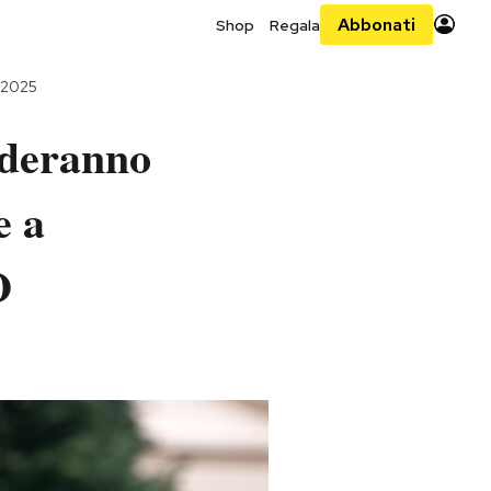
Abbonati
Shop
Regala
o 2025
nderanno
e a
O