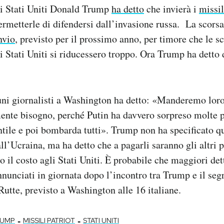
li Stati Uniti Donald Trump
ha detto
che invierà i
missil
ermetterle di difendersi dall’invasione russa. La scors
nvio
, previsto per il prossimo anno, per timore che le sc
i Stati Uniti si riducessero troppo. Ora Trump ha detto
ni giornalisti a Washington ha detto: «Manderemo loro i
ente bisogno, perché Putin ha davvero sorpreso molte 
tile e poi bombarda tutti». Trump non ha specificato qu
ll’Ucraina, ma ha detto che a pagarli saranno gli altri
 il costo agli Stati Uniti. È probabile che maggiori det
nunciati in giornata dopo l’incontro tra Trump e il seg
utte, previsto a Washington alle 16 italiane.
-
-
RUMP
MISSILI PATRIOT
STATI UNITI