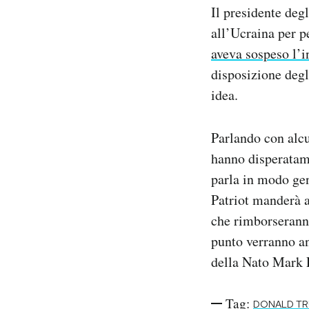
Il presidente deg
Notifiche mobile
Regala il Post
all’Ucraina per p
Hai bisogno di aiuto?
aveva sospeso l’i
Esci
disposizione degl
idea.
Parlando con alcu
hanno disperatam
parla in modo gen
Patriot manderà a
che rimborseranno
punto verranno an
della Nato Mark R
Tag:
DONALD T