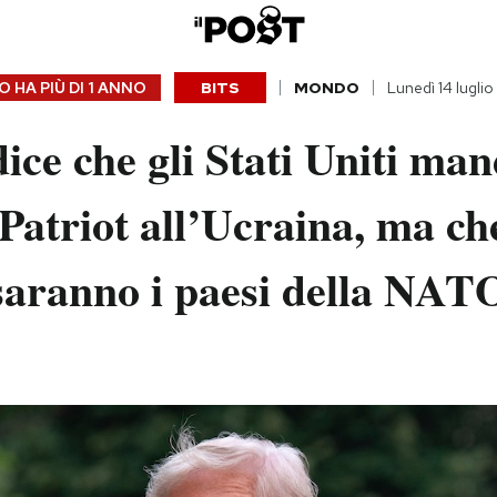
 HA PIÙ DI
1 ANNO
BITS
MONDO
Lunedì 14 lugli
ice che gli Stati Uniti ma
i Patriot all’Ucraina, ma ch
saranno i paesi della NAT