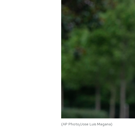
PODCAST
NEWSLETTER
I MIEI PREFERITI
SHOP
CALENDARIO
AREA PERSONALE
Area Personale
(AP Photo/Jose Luis Magana)
Newsletter