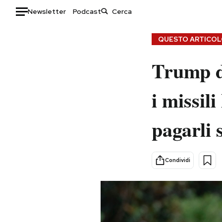
Newsletter
Podcast
Auto
QUESTO ARTICOLO
HOME
Trump d
Italia
Moda
i missil
Mondo
Libri
Politica
Consumismi
pagarli 
Tecnologia
Storie/Idee
Internet
Ok Boomer!
Scienza
Media
Condividi
Cultura
Europa
Economia
Altrecose
Sport
Mondiali calcio 2026