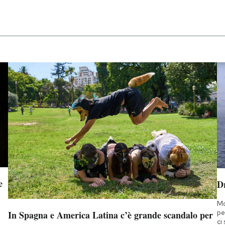
e
D
Mo
pe
In Spagna e America Latina c’è grande scandalo per
ci