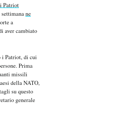
i Patriot
a settimana
ne
orte a
 di aver cambiato
 Patriot, di cui
persone. Prima
anti missili
 paesi della NATO,
tagli su questo
retario generale