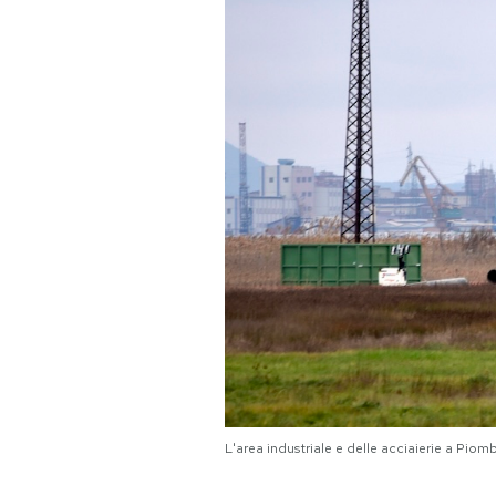
PODCAST
NEWSLETTER
I MIEI PREFERITI
SHOP
CALENDARIO
AREA PERSONALE
L'area industriale e delle acciaierie a P
Area Personale
Newsletter