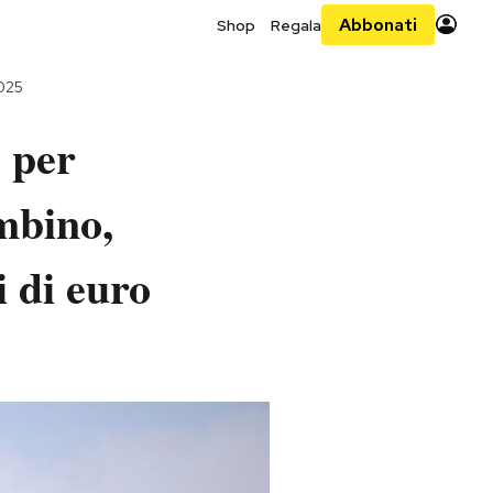
Abbonati
Shop
Regala
2025
o per
mbino,
i di euro