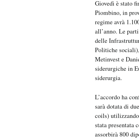
Giovedì è stato f
Notifiche mobile
Piombino, in prov
Regala il Post
regime avrà 1.100
Hai bisogno di aiuto?
Esci
all’anno. Le part
delle Infrastrutt
Politiche sociali
Metinvest e Danie
siderurgiche in E
siderurgia.
L’accordo ha conf
sarà dotata di due
coils) utilizzando
stata presentata 
assorbirà 800 dip