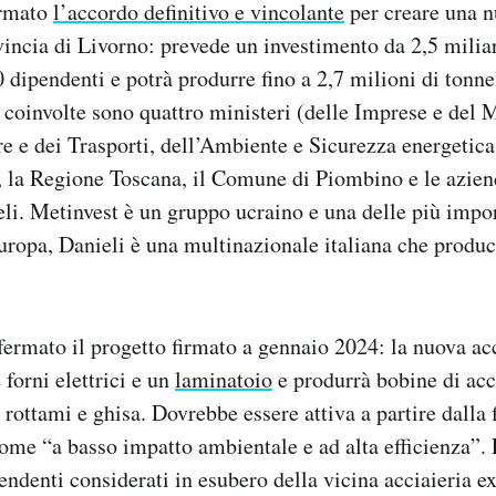
irmato
l’accordo definitivo e vincolante
per creare una n
incia di Livorno: prevede un investimento da 2,5 miliar
 dipendenti e potrà produrre fino a 2,7 milioni di tonnel
i coinvolte sono quattro ministeri (delle Imprese e del M
ure e dei Trasporti, dell’Ambiente e Sicurezza energetica
), la Regione Toscana, il Comune di Piombino e le azie
li. Metinvest è un gruppo ucraino e una delle più impo
uropa, Danieli è una multinazionale italiana che produc
ermato il progetto firmato a gennaio 2024: la nuova ac
 forni elettrici e un
laminatoio
e produrrà bobine di acci
 rottami e ghisa. Dovrebbe essere attiva a partire dalla 
come “a basso impatto ambientale e ad alta efficienza”.
endenti considerati in esubero della vicina acciaieria e