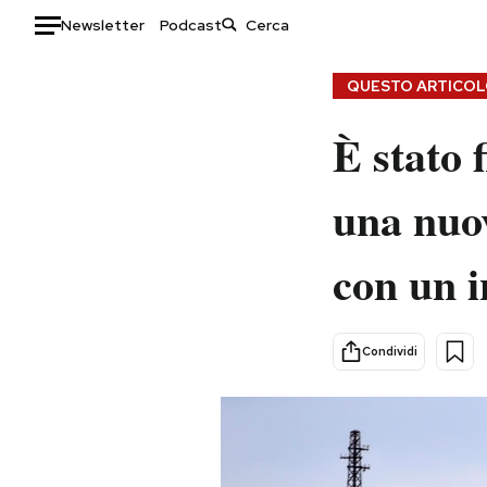
Newsletter
Podcast
Auto
QUESTO ARTICOLO
HOME
È stato 
Italia
Moda
una nuo
Mondo
Libri
Politica
Consumismi
con un i
Tecnologia
Storie/Idee
Internet
Ok Boomer!
Scienza
Media
Condividi
Cultura
Europa
Economia
Altrecose
Sport
Mondiali calcio 2026