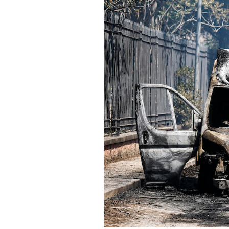
PODCAST
NEWSLETTER
I MIEI PREFERITI
SHOP
CALENDARIO
AREA PERSONALE
Area Personale
Newsletter