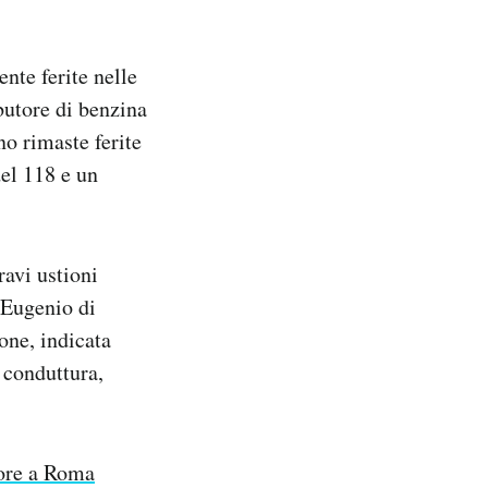
nte ferite nelle
butore di benzina
no rimaste ferite
del 118 e un
ravi ustioni
’Eugenio di
one, indicata
 conduttura,
tore a Roma