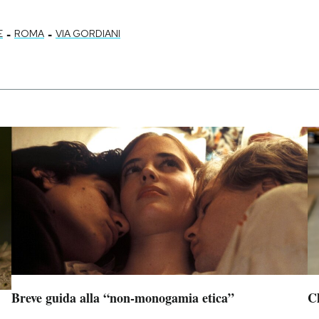
-
-
E
ROMA
VIA GORDIANI
Breve guida alla “non-monogamia etica”
Ch