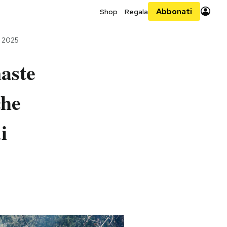
Abbonati
Shop
Regala
o 2025
aste
che
i