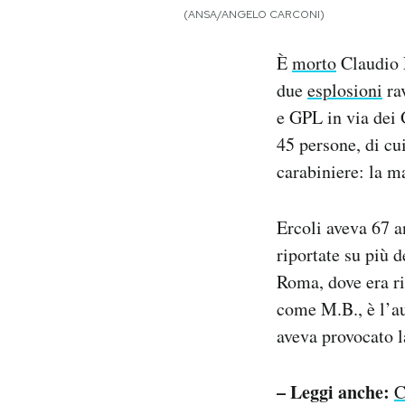
Notifiche mobile
(ANSA/ANGELO CARCONI)
Regala il Post
È
morto
Claudio E
Hai bisogno di aiuto?
Esci
due
esplosioni
rav
e GPL in via dei 
45 persone, di cui
carabiniere: la ma
Ercoli aveva 67 a
riportate su più 
Roma, dove era ri
come M.B., è l’au
aveva provocato l
– Leggi anche:
C