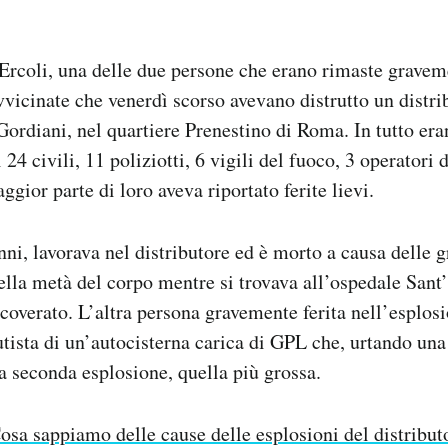
rcoli, una delle due persone che erano rimaste graveme
vicinate che venerdì scorso avevano distrutto un distri
Gordiani, nel quartiere Prenestino di Roma. In tutto era
 24 civili, 11 poliziotti, 6 vigili del fuoco, 3 operatori 
ggior parte di loro aveva riportato ferite lievi.
nni, lavorava nel distributore ed è morto a causa delle g
della metà del corpo mentre si trovava all’ospedale Sant
coverato. L’altra persona gravemente ferita nell’esplosi
tista di un’autocisterna carica di GPL che, urtando una
a seconda esplosione, quella più grossa.
osa sappiamo delle cause delle esplosioni del distribu