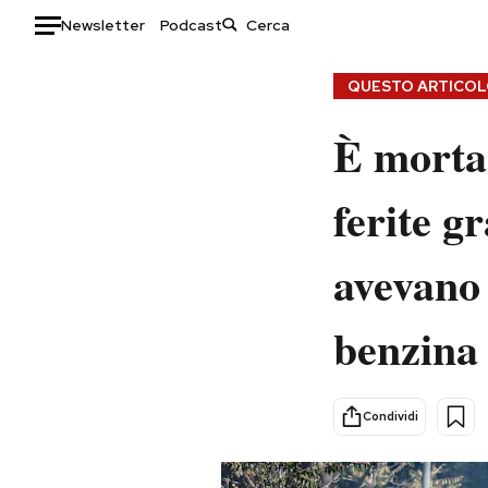
Newsletter
Podcast
Auto
QUESTO ARTICOLO
HOME
È morta
Italia
Moda
ferite g
Mondo
Libri
Politica
Consumismi
avevano 
Tecnologia
Storie/Idee
Internet
Ok Boomer!
benzina
Scienza
Media
Cultura
Europa
Economia
Altrecose
Condividi
Sport
Mondiali calcio 2026