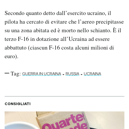
Notifiche mobile
Secondo quanto detto dall’esercito ucraino, il
Regala il Post
Hai bisogno di aiuto?
pilota ha cercato di evitare che l’aereo precipitasse
Esci
su una zona abitata ed è morto nello schianto. È il
terzo F-16 in dotazione all’Ucraina ad essere
abbattuto (ciascun F-16 costa alcuni milioni di
euro).
Tag:
-
-
GUERRA IN UCRAINA
RUSSIA
UCRAINA
CONSIGLIATI