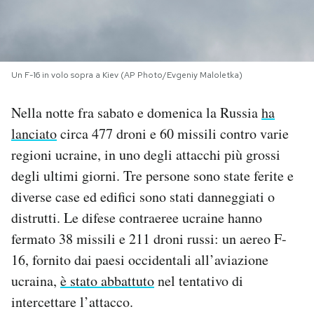
PODCAST
NEWSLETTER
Un F-16 in volo sopra a Kiev (AP Photo/Evgeniy Maloletka)
Nella notte fra sabato e domenica la Russia
ha
I MIEI PREFERITI
lanciato
circa 477 droni e 60 missili contro varie
regioni ucraine, in uno degli attacchi più grossi
SHOP
degli ultimi giorni. Tre persone sono state ferite e
diverse case ed edifici sono stati danneggiati o
CALENDARIO
distrutti. Le difese contraeree ucraine hanno
fermato 38 missili e 211 droni russi: un aereo F-
16, fornito dai paesi occidentali all’aviazione
AREA PERSONALE
ucraina,
è stato abbattuto
nel tentativo di
Area Personale
intercettare l’attacco.
Newsletter