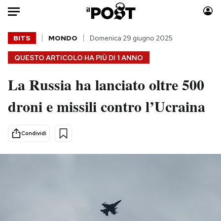
Auto
BITS
MONDO
Domenica 29 giugno 2025
QUESTO ARTICOLO HA PIÙ DI
1 ANNO
HOME
La Russia ha lanciato oltre 500
Italia
Moda
Mondo
Libri
droni e missili contro l’Ucraina
Politica
Consumismi
Tecnologia
Storie/Idee
Condividi
Internet
Ok Boomer!
Scienza
Media
Cultura
Europa
Economia
Altrecose
Sport
Mondiali calcio 2026