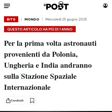
Auto
BITS
MONDO
Mercoledì 25 giugno 2025
QUESTO ARTICOLO HA PIÙ DI
1 ANNO
HOME
Per la prima volta astronauti
Italia
Moda
Mondo
Libri
provenienti da Polonia,
Politica
Consumismi
Ungheria e India andranno
Tecnologia
Storie/Idee
Internet
Ok Boomer!
sulla Stazione Spaziale
Scienza
Media
Internazionale
Cultura
Europa
Economia
Altrecose
Sport
Mondiali calcio 2026
Condividi