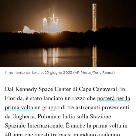
PODCAST
NEWSLETTER
I MIEI PREFERITI
SHOP
Il momento del lancio, 25 giugno 2025 (AP Photo/Terry Renna)
Dal Kennedy Space Center di Cape Canaveral, in
CALENDARIO
Florida, è stato lanciato un razzo che
porterà per la
prima volta
un gruppo di tre astronauti provenienti
AREA PERSONALE
da Ungheria, Polonia e India sulla Stazione
Spaziale Internazionale. È anche la prima volta in
Area Personale
Newsletter
40 anni che questi tre paesi mandano qualcuno