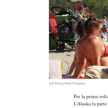
PODCAST
NEWSLETTER
I MIEI PREFERITI
SHOP
CALENDARIO
(AP Photo/Mark Thiessen)
AREA PERSONALE
Per la prima volt
Area Personale
L’Alaska fa parte 
Newsletter