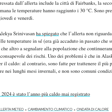
eressata dall’allerta include la città di Fairbanks, la se
timana le temperature hanno raggiunto i 30 °C. Sono pr
iovedì e venerdì.
Alekya Srinivasan
ha spiegato
che l’allerta non riguarda
elle temperature in sé (era già accaduto in passato che 
 che altro a segnalare alla popolazione che continuerann
 consapevole dei rischi. Uno dei problemi è che in Alas
r il caldo: al contrario, sono fatte per trattenere il più 
lore nei lunghi mesi invernali, e non sono comuni condiz
l 2024 è stato l’anno più caldo mai registrato
-
-
LLERTA METEO
CAMBIAMENTO CLIMATICO
ONDATA DI CALORE