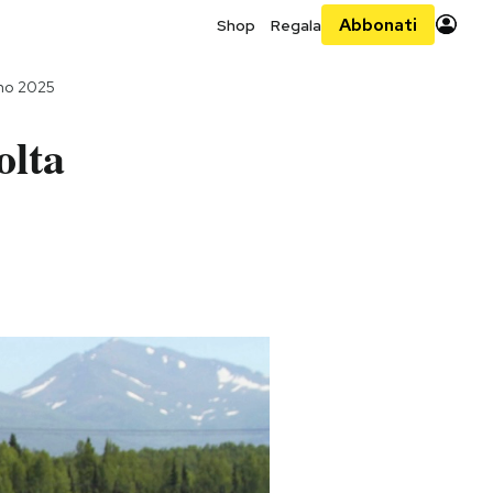
Abbonati
Shop
Regala
gno 2025
olta