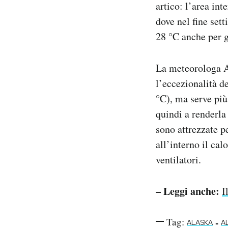
artico: l’area int
Notifiche mobile
dove nel fine set
Regala il Post
28 °C anche per g
Hai bisogno di aiuto?
Esci
La meteorologa 
l’eccezionalità d
°C), ma serve più
quindi a renderla
sono attrezzate pe
all’interno il ca
ventilatori.
– Leggi anche:
I
Tag:
-
ALASKA
A