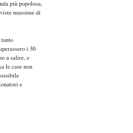
conda più popolosa,
eviste massime di
 tanto
superassero i 30
o a salire, e
ka le case non
possibile
ionatori e