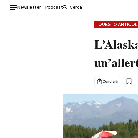
Newsletter
Podcast
Auto
QUESTO ARTICOLO
HOME
L’Alaska
Italia
Moda
un’aller
Mondo
Libri
Politica
Consumismi
Tecnologia
Storie/Idee
Condividi
Internet
Ok Boomer!
Scienza
Media
Cultura
Europa
Economia
Altrecose
Sport
Mondiali calcio 2026