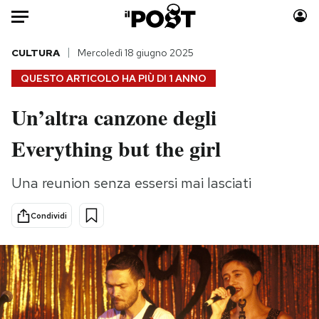
Auto
CULTURA
Mercoledì 18 giugno 2025
QUESTO ARTICOLO HA PIÙ DI
1 ANNO
HOME
Un’altra canzone degli
Italia
Moda
Everything but the girl
Mondo
Libri
Politica
Consumismi
Una reunion senza essersi mai lasciati
Tecnologia
Storie/Idee
Internet
Ok Boomer!
Condividi
Scienza
Media
Cultura
Europa
Economia
Altrecose
Sport
Mondiali calcio 2026