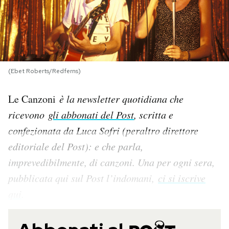
PODCAST
NEWSLETTER
(Ebet Roberts/Redferns)
I MIEI PREFERITI
Le Canzoni
è la newsletter quotidiana che
ricevono
gli abbonati del Post
, scritta e
SHOP
confezionata da Luca Sofri (peraltro direttore
editoriale del Post): e che parla,
CALENDARIO
imprevedibilmente, di canzoni. Una per og
ni sera,
pubblicata qui sul Post l’indomani,
ci si iscrive
AREA PERSONALE
qui
.
Area Personale
Newsletter