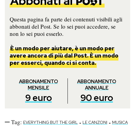
Abbonati al
Notifiche mobile
Regala il Post
Questa pagina fa parte dei contenuti visibili agli
Hai bisogno di aiuto?
abbonati del Post. Se lo sei puoi accedere, se
Esci
non lo sei puoi esserlo.
È un modo per aiutare, è un modo per
avere ancora di più dal Post. È un modo
per esserci, quando ci si conta.
ABBONAMENTO
ABBONAMENTO
MENSILE
ANNUALE
9
euro
90
euro
Tag:
-
-
EVERYTHING BUT THE GIRL
LE CANZONI
MUSICA