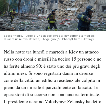
PODCAST
NEWSLETTER
Soccorritori sul luogo di un attacco aereo a Kiev corrono a rifugiarsi
durante un nuovo attacco, il 17 giugno (AP Photo/Efrem Lukatsky)
I MIEI PREFERITI
Nella notte tra lunedì e martedì a Kiev un attacco
SHOP
russo con droni e missili ha ucciso 15 persone e ne
ha ferite almeno 90: è stato uno dei più gravi degli
CALENDARIO
ultimi mesi. Si sono registrati danni in diverse
zone della città: un edificio residenziale colpito in
pieno da un missile è parzialmente collassato. Le
AREA PERSONALE
operazioni di soccorso non sono ancora terminate.
Area Personale
Il presidente ucraino Volodymyr Zelensky ha detto
Newsletter