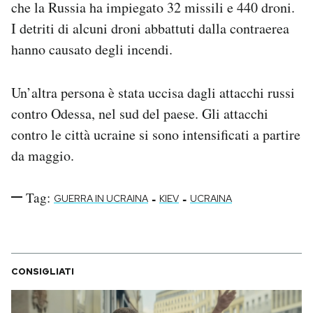
che la Russia ha impiegato 32 missili e 440 droni.
Notifiche mobile
I detriti di alcuni droni abbattuti dalla contraerea
Regala il Post
hanno causato degli incendi.
Hai bisogno di aiuto?
Esci
Un’altra persona è stata uccisa dagli attacchi russi
contro Odessa, nel sud del paese. Gli attacchi
contro le città ucraine si sono intensificati a partire
da maggio.
Tag:
-
-
GUERRA IN UCRAINA
KIEV
UCRAINA
CONSIGLIATI