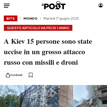
Auto
BITS
MONDO
Martedì 17 giugno 2025
QUESTO ARTICOLO HA PIÙ DI
1 ANNO
HOME
A Kiev 15 persone sono state
Italia
Moda
Mondo
Libri
uccise in un grosso attacco
Politica
Consumismi
russo con missili e droni
Tecnologia
Storie/Idee
Internet
Ok Boomer!
Scienza
Media
Condividi
Cultura
Europa
Economia
Altrecose
Sport
Mondiali calcio 2026