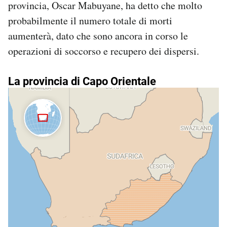
provincia, Oscar Mabuyane, ha detto che molto
Notifiche mobile
probabilmente il numero totale di morti
Regala il Post
aumenterà, dato che sono ancora in corso le
Hai bisogno di aiuto?
Esci
operazioni di soccorso e recupero dei dispersi.