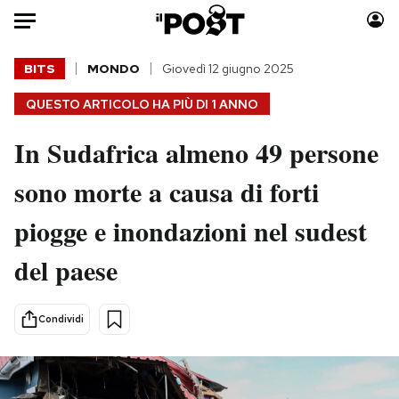
Auto
BITS
MONDO
Giovedì 12 giugno 2025
QUESTO ARTICOLO HA PIÙ DI
1 ANNO
HOME
In Sudafrica almeno 49 persone
Italia
Moda
Mondo
Libri
sono morte a causa di forti
Politica
Consumismi
piogge e inondazioni nel sudest
Tecnologia
Storie/Idee
Internet
Ok Boomer!
del paese
Scienza
Media
Cultura
Europa
Condividi
Economia
Altrecose
Sport
Mondiali calcio 2026