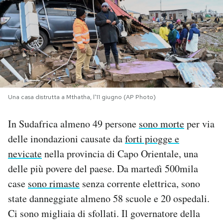
PODCAST
NEWSLETTER
I MIEI PREFERITI
Una casa distrutta a Mthatha, l'11 giugno (AP Photo)
SHOP
In Sudafrica almeno 49 persone
sono morte
per via
delle inondazioni causate da
forti piogge e
CALENDARIO
nevicate
nella provincia di Capo Orientale, una
delle più povere del paese. Da martedì 500mila
case
sono rimaste
senza corrente elettrica, sono
AREA PERSONALE
state danneggiate almeno 58 scuole e 20 ospedali.
Area Personale
Ci sono migliaia di sfollati. Il governatore della
Newsletter