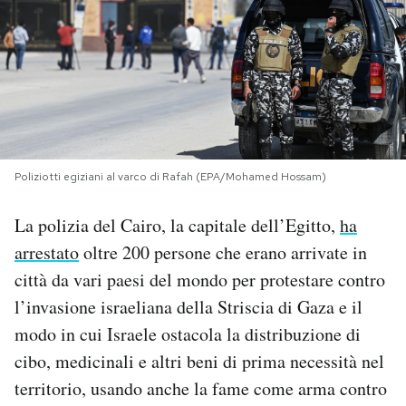
PODCAST
NEWSLETTER
I MIEI PREFERITI
Poliziotti egiziani al varco di Rafah (EPA/Mohamed Hossam)
SHOP
La polizia del Cairo, la capitale dell’Egitto,
ha
arrestato
oltre 200 persone che erano arrivate in
CALENDARIO
città da vari paesi del mondo per protestare contro
l’invasione israeliana della Striscia di Gaza e il
modo in cui Israele ostacola la distribuzione di
AREA PERSONALE
cibo, medicinali e altri beni di prima necessità nel
Area Personale
territorio, usando anche la fame come arma contro
Newsletter