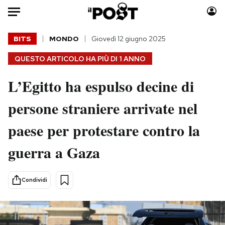
Auto
BITS
MONDO
Giovedì 12 giugno 2025
QUESTO ARTICOLO HA PIÙ DI
1 ANNO
HOME
L’Egitto ha espulso decine di
Italia
Moda
Mondo
Libri
persone straniere arrivate nel
Politica
Consumismi
paese per protestare contro la
Tecnologia
Storie/Idee
Internet
Ok Boomer!
guerra a Gaza
Scienza
Media
Cultura
Europa
Condividi
Economia
Altrecose
Sport
Mondiali calcio 2026