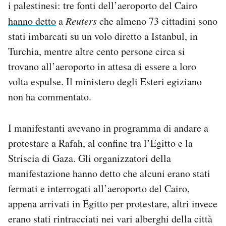
i palestinesi: tre fonti dell’aeroporto del Cairo
Notifiche mobile
hanno detto
a
Reuters
che almeno 73 cittadini sono
Regala il Post
stati imbarcati su un volo diretto a Istanbul, in
Hai bisogno di aiuto?
Esci
Turchia, mentre altre cento persone circa si
trovano all’aeroporto in attesa di essere a loro
volta espulse. Il ministero degli Esteri egiziano
non ha commentato.
I manifestanti avevano in programma di andare a
protestare a Rafah, al confine tra l’Egitto e la
Striscia di Gaza. Gli organizzatori della
manifestazione hanno detto che alcuni erano stati
fermati e interrogati all’aeroporto del Cairo,
appena arrivati in Egitto per protestare, altri invece
erano stati rintracciati nei vari alberghi della città