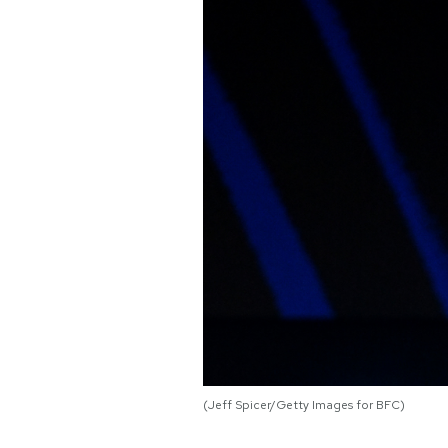
PODCAST
NEWSLETTER
I MIEI PREFERITI
SHOP
CALENDARIO
AREA PERSONALE
(Jeff Spicer/Getty Images for BFC)
Area Personale
Newsletter