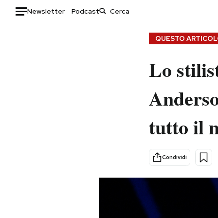
Newsletter
Podcast
Auto
QUESTO ARTICOLO
HOME
Lo stili
Italia
Moda
Anderson
Mondo
Libri
Politica
Consumismi
tutto il
Tecnologia
Storie/Idee
Internet
Ok Boomer!
Scienza
Media
Condividi
Cultura
Europa
Economia
Altrecose
Sport
Mondiali calcio 2026