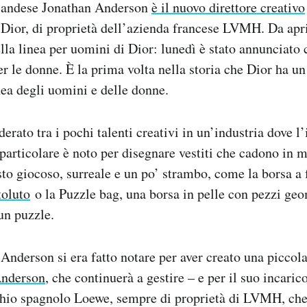
irlandese Jonathan Anderson
è il nuovo direttore creativo
Dior, di proprietà dell’azienda francese LVMH. Da apr
ella linea per uomini di Dior: lunedì è stato annunciato
er le donne. È la prima volta nella storia che Dior ha un
inea degli uomini e delle donne.
rato tra i pochi talenti creativi in un’industria dove l’
articolare è noto per disegnare vestiti che cadono in 
sto giocoso, surreale e un po’ strambo, come la borsa a
oluto
o la Puzzle bag, una borsa in pelle con pezzi geo
un puzzle.
 Anderson si era fatto notare per aver creato una picco
nderson
, che continuerà a gestire – e per il suo incarico
chio spagnolo Loewe, sempre di proprietà di LVMH, che 