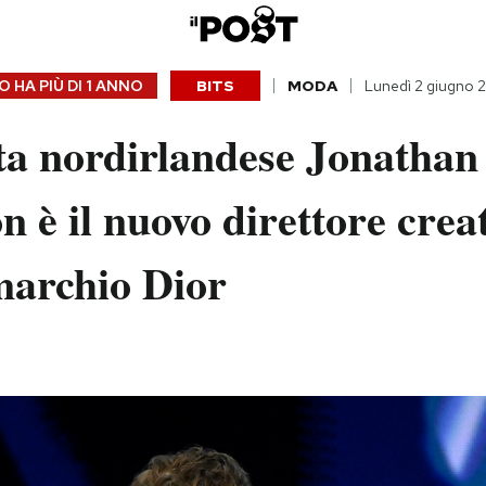
 HA PIÙ DI
1 ANNO
BITS
MODA
Lunedì 2 giugno 
sta nordirlandese Jonathan
 è il nuovo direttore creat
 marchio Dior