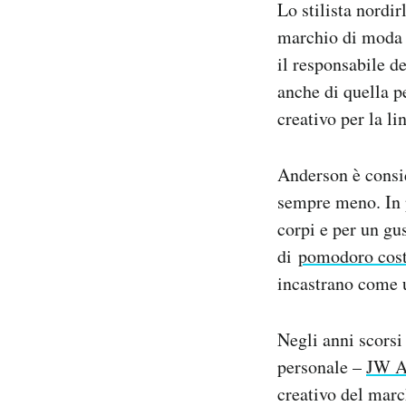
Lo stilista nord
Notifiche mobile
marchio di moda 
Regala il Post
il responsabile d
Hai bisogno di aiuto?
Esci
anche di quella p
creativo per la l
Anderson è conside
sempre meno. In p
corpi e per un gu
di
pomodoro cost
incastrano come 
Negli anni scorsi
personale –
JW A
creativo del mar