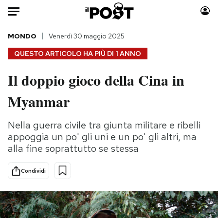
Auto
MONDO
Venerdì 30 maggio 2025
QUESTO ARTICOLO HA PIÙ DI
1 ANNO
HOME
Il doppio gioco della Cina in
Italia
Moda
Myanmar
Mondo
Libri
Politica
Consumismi
Nella guerra civile tra giunta militare e ribelli
Tecnologia
Storie/Idee
appoggia un po' gli uni e un po' gli altri, ma
Internet
Ok Boomer!
alla fine soprattutto se stessa
Scienza
Media
Cultura
Europa
Condividi
Economia
Altrecose
Sport
Mondiali calcio 2026