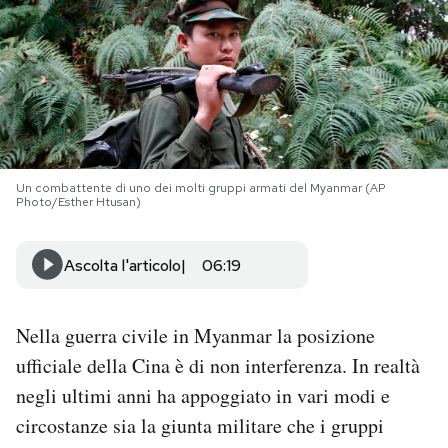
PODCAST
NEWSLETTER
I MIEI PREFERITI
Un combattente di uno dei molti gruppi armati del Myanmar (AP
Photo/Esther Htusan)
SHOP
Ascolta l'articolo
06:19
CALENDARIO
Nella guerra civile in Myanmar la posizione
ufficiale della Cina è di non interferenza. In realtà
AREA PERSONALE
negli ultimi anni ha appoggiato in vari modi e
Area Personale
circostanze sia la giunta militare che i gruppi
Newsletter