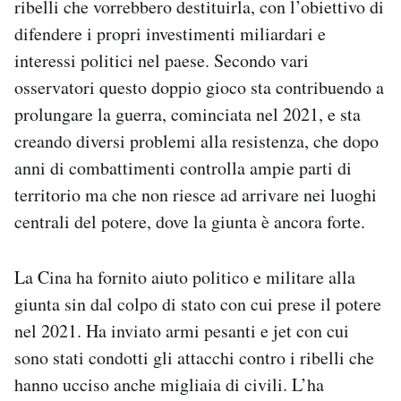
ribelli che vorrebbero destituirla, con l’obiettivo di
Notifiche mobile
difendere i propri investimenti miliardari e
Regala il Post
interessi politici nel paese. Secondo vari
Hai bisogno di aiuto?
osservatori questo doppio gioco sta contribuendo a
Esci
prolungare la guerra, cominciata nel 2021, e sta
creando diversi problemi alla resistenza, che dopo
anni di combattimenti controlla ampie parti di
territorio ma che non riesce ad arrivare nei luoghi
centrali del potere, dove la giunta è ancora forte.
La Cina ha fornito aiuto politico e militare alla
giunta sin dal colpo di stato con cui prese il potere
nel 2021. Ha inviato armi pesanti e jet con cui
sono stati condotti gli attacchi contro i ribelli che
hanno ucciso anche migliaia di civili. L’ha