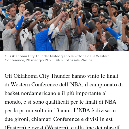
PODCAST
NEWSLETTER
I MIEI PREFERITI
Gli Oklahoma City Thunder festeggiano la vittoria della Western
Conference, 28 maggio 2025 (AP Photo/Kyle Phillips)
SHOP
Gli Oklahoma City Thunder hanno vinto le finali
di Western Conference dell’NBA, il campionato di
CALENDARIO
basket nordamericano e il più importante al
mondo, e si sono qualificati per le finali di NBA
AREA PERSONALE
per la prima volta in 13 anni. L’NBA è divisa in
due gironi, chiamati Conference e divisi in est
Area Personale
Newsletter
(Eastern) e ovest (Western), e alla fine dei playoff