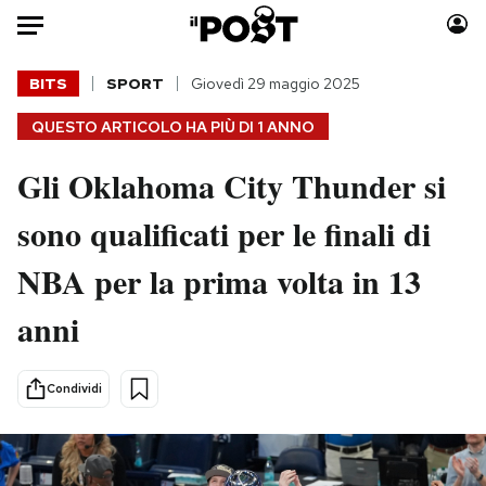
Auto
BITS
SPORT
Giovedì 29 maggio 2025
QUESTO ARTICOLO HA PIÙ DI
1 ANNO
HOME
Gli Oklahoma City Thunder si
Italia
Moda
Mondo
Libri
sono qualificati per le finali di
Politica
Consumismi
NBA per la prima volta in 13
Tecnologia
Storie/Idee
Internet
Ok Boomer!
anni
Scienza
Media
Cultura
Europa
Condividi
Economia
Altrecose
Sport
Mondiali calcio 2026