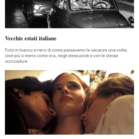
Vecchie estati italiane
Foto in bianco e nero di come passavamo le vacanze una volta:
cioè più o meno come ora, negli stessi posti e con le stesse
scocciature