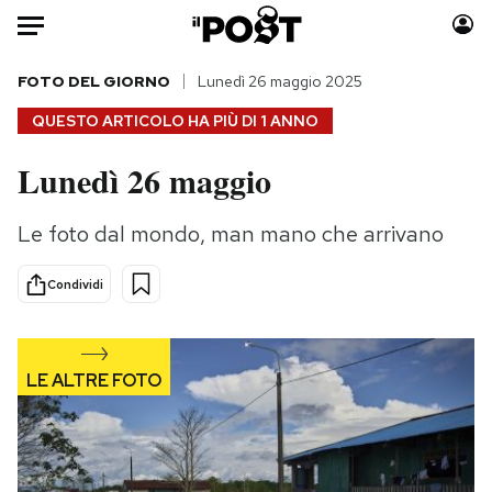
Auto
FOTO DEL GIORNO
Lunedì 26 maggio 2025
QUESTO ARTICOLO HA PIÙ DI
1 ANNO
HOME
Lunedì 26 maggio
Italia
Moda
Mondo
Libri
Le foto dal mondo, man mano che arrivano
Politica
Consumismi
Tecnologia
Storie/Idee
Condividi
Internet
Ok Boomer!
Scienza
Media
Cultura
Europa
Economia
Altrecose
Sport
Mondiali calcio 2026