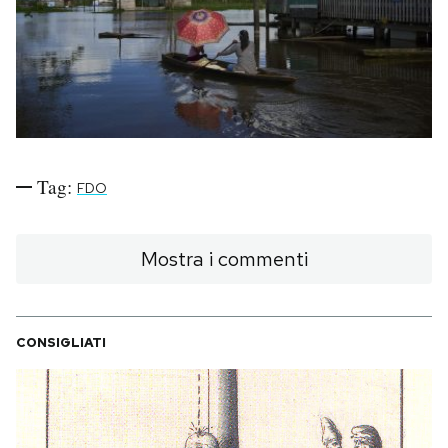
PODCAST
NEWSLETTER
I MIEI PREFERITI
Tag:
FDO
SHOP
Mostra i commenti
CALENDARIO
CONSIGLIATI
AREA PERSONALE
Area Personale
Newsletter