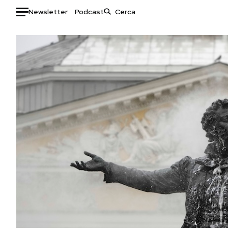
Newsletter
Podcast
Auto
HOME
Italia
Moda
Mondo
Libri
Politica
Consumismi
Tecnologia
Storie/Idee
Internet
Ok Boomer!
Scienza
Media
Cultura
Europa
Economia
Altrecose
Sport
Mondiali calcio 2026