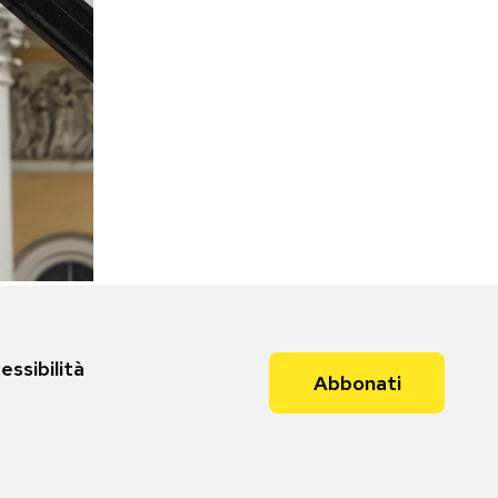
essibilità
Abbonati