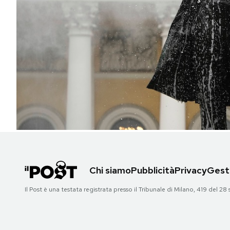
PODCAST
NEWSLETTER
I MIEI PREFERITI
SHOP
CALENDARIO
Chi siamo
Pubblicità
Privacy
Gesti
AREA PERSONALE
Il Post è una testata registrata presso il Tribunale di Milano, 419 del
Area Personale
Newsletter