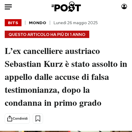
Auto
BITS
MONDO
Lunedì 26 maggio 2025
QUESTO ARTICOLO HA PIÙ DI
1 ANNO
HOME
L’ex cancelliere austriaco
Italia
Moda
Mondo
Libri
Sebastian Kurz è stato assolto in
Politica
Consumismi
appello dalle accuse di falsa
Tecnologia
Storie/Idee
Internet
Ok Boomer!
testimonianza, dopo la
Scienza
Media
condanna in primo grado
Cultura
Europa
Economia
Altrecose
Sport
Mondiali calcio 2026
Condividi