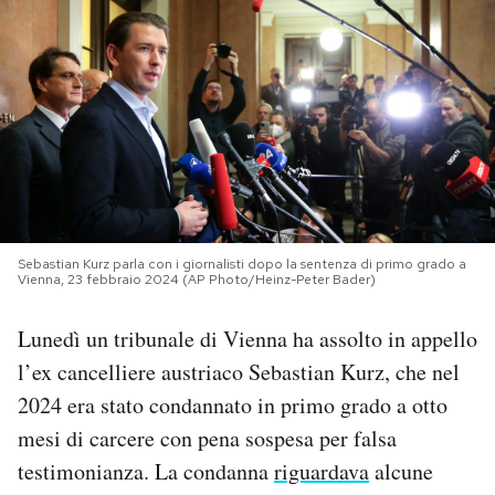
PODCAST
NEWSLETTER
I MIEI PREFERITI
SHOP
Sebastian Kurz parla con i giornalisti dopo la sentenza di primo grado a
Vienna, 23 febbraio 2024 (AP Photo/Heinz-Peter Bader)
Lunedì un tribunale di Vienna ha assolto in appello
CALENDARIO
l’ex cancelliere austriaco Sebastian Kurz, che nel
2024 era stato condannato in primo grado a otto
AREA PERSONALE
mesi di carcere con pena sospesa per falsa
Area Personale
testimonianza. La condanna
riguardava
alcune
Newsletter