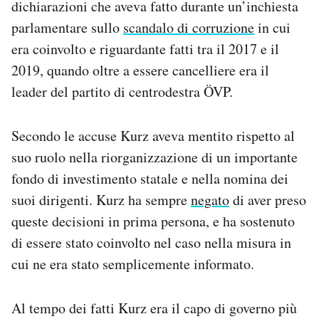
dichiarazioni che aveva fatto durante un’inchiesta
Notifiche mobile
parlamentare sullo
scandalo di corruzione
in cui
Regala il Post
era coinvolto e riguardante fatti tra il 2017 e il
Hai bisogno di aiuto?
Esci
2019, quando oltre a essere cancelliere era il
leader del partito di centrodestra ÖVP.
Secondo le accuse Kurz aveva mentito rispetto al
suo ruolo nella riorganizzazione di un importante
fondo di investimento statale e nella nomina dei
suoi dirigenti. Kurz ha sempre
negato
di aver preso
queste decisioni in prima persona, e ha sostenuto
di essere stato coinvolto nel caso nella misura in
cui ne era stato semplicemente informato.
Al tempo dei fatti Kurz era il capo di governo più